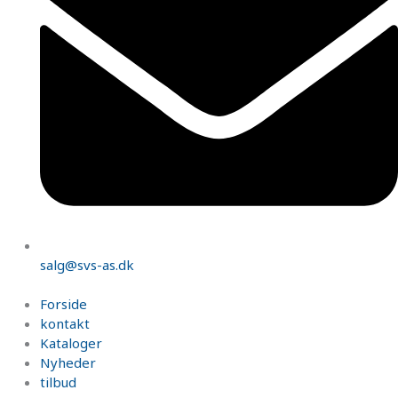
salg@svs-as.dk
Forside
kontakt
Kataloger
Nyheder
tilbud