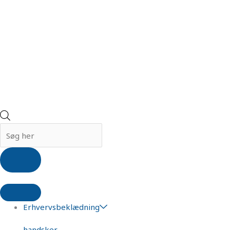
Erhvervsbeklædning
handsker