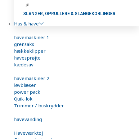
SLANGER, OPRULLERE & SLANGEKOBLINGER
Hus & have
havemaskiner 1
grensaks
hækkeklipper
havesprøjte
kædesav
havemaskiner 2
løvblæser
power pack
Quik-lok
Trimmer / buskrydder
havevanding
Haveværktøj