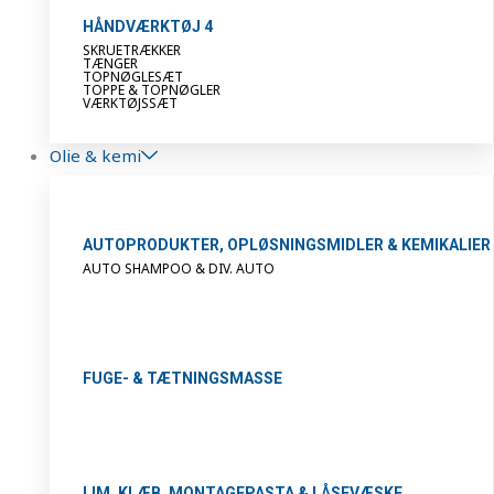
HÅNDVÆRKTØJ 4
SKRUETRÆKKER
TÆNGER
TOPNØGLESÆT
TOPPE & TOPNØGLER
VÆRKTØJSSÆT
Olie & kemi
AUTOPRODUKTER, OPLØSNINGSMIDLER & KEMIKALIER
AUTO SHAMPOO & DIV. AUTO
FUGE- & TÆTNINGSMASSE
LIM, KLÆB, MONTAGEPASTA & LÅSEVÆSKE