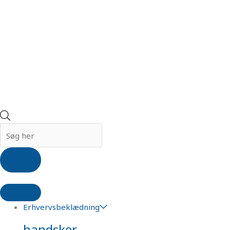
Erhvervsbeklædning
handsker