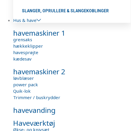
SLANGER, OPRULLERE & SLANGEKOBLINGER
Hus & have
havemaskiner 1
grensaks
hækkeklipper
havesprøjte
kædesav
havemaskiner 2
løvblæser
power pack
Quik-lok
Trimmer / buskrydder
havevanding
Haveværktøj
Økse- og knivsæt