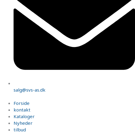
salg@svs-as.dk
Forside
kontakt
Kataloger
Nyheder
tilbud