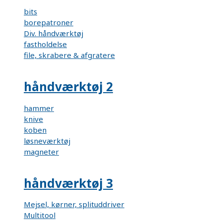
bits
borepatroner
Div. håndværktøj
fastholdelse
file, skrabere & afgratere
håndværktøj 2
hammer
knive
koben
løsneværktøj
magneter
håndværktøj 3
Mejsel, kørner, splituddriver
Multitool