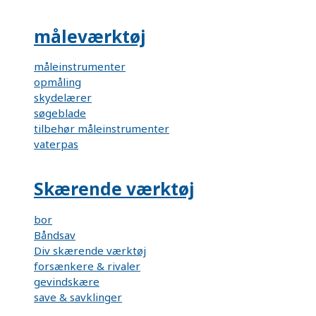
måleværktøj
måleinstrumenter
opmåling
skydelærer
søgeblade
tilbehør måleinstrumenter
vaterpas
Skærende værktøj
bor
Båndsav
Div skærende værktøj
forsænkere & rivaler
gevindskære
save & savklinger