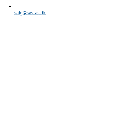
salg@svs-as.dk