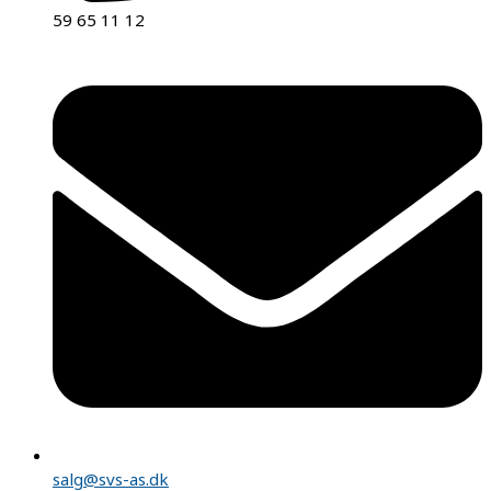
59 65 11 12
salg@svs-as.dk