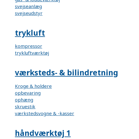
svejseanlæg
svejseudstyr
trykluft
kompressor
trykluftværktøj
værksteds- & bilindretning
Kroge & holdere
opbevaring
ophæng
skruestik
værkstedsvogne & -kasser
håndværktøj 1