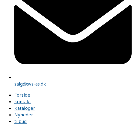
salg@svs-as.dk
Forside
kontakt
Kataloger
Nyheder
tilbud