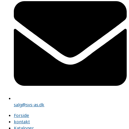
salg@svs-as.dk
Forside
kontakt
Kataloger