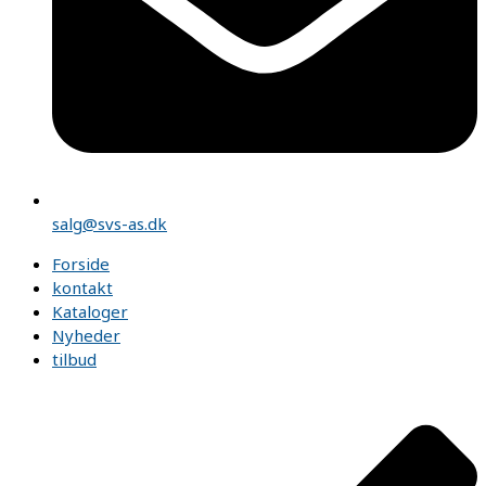
salg@svs-as.dk
Forside
kontakt
Kataloger
Nyheder
tilbud