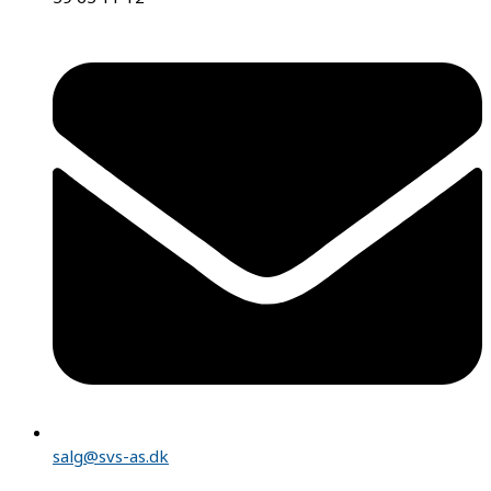
salg@svs-as.dk