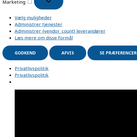
Marketing
Vælg muligheder
Administrer tjenester
Administrer {vendor_count} leverandører
Læs mere om disse formål
GODKEND
AFVIS
SE PRÆFERENCER
Privatlivspolitik
Privatlivspolitik