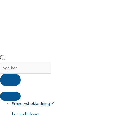
Erhvervsbeklædning
handsker