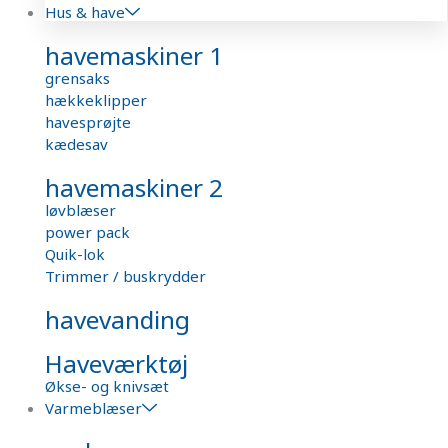
Hus & have
havemaskiner 1
grensaks
hækkeklipper
havesprøjte
kædesav
havemaskiner 2
løvblæser
power pack
Quik-lok
Trimmer / buskrydder
havevanding
Haveværktøj
Økse- og knivsæt
Varmeblæser