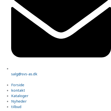
salg@svs-as.dk
Forside
kontakt
Kataloger
Nyheder
tilbud