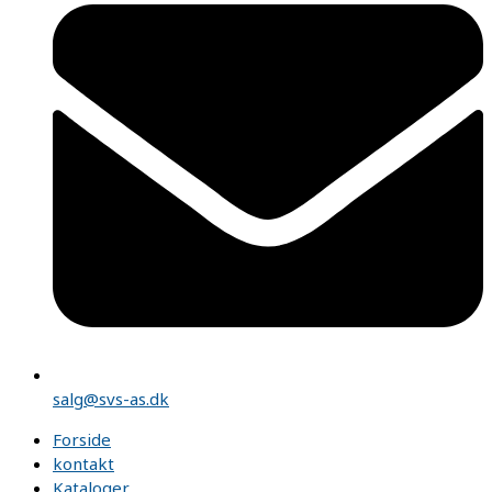
salg@svs-as.dk
Forside
kontakt
Kataloger