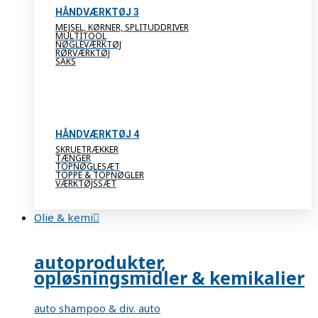
HÅNDVÆRKTØJ 3
MEJSEL, KØRNER, SPLITUDDRIVER
MULTITOOL
NØGLEVÆRKTØJ
RØRVÆRKTØJ
SAKS
HÅNDVÆRKTØJ 4
SKRUETRÆKKER
TÆNGER
TOPNØGLESÆT
TOPPE & TOPNØGLER
VÆRKTØJSSÆT
Olie & kemi
autoprodukter,
opløsningsmidler & kemikalier
auto shampoo & div. auto