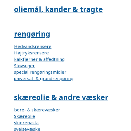
oliemål, kander & tragte
rengøring
Hedvandsrensere
Højtryksrensere
kalkfjerner & affedtning
Støvsuger
special rengøringsmidler
universal- & grundrengøring
skæreolie & andre væsker
bore- & skærevæsker
Skæreolie
skærepasta
svejsevæske