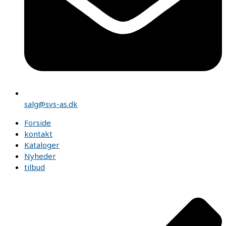
salg@svs-as.dk
Forside
kontakt
Kataloger
Nyheder
tilbud