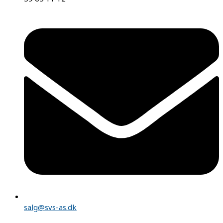
salg@svs-as.dk