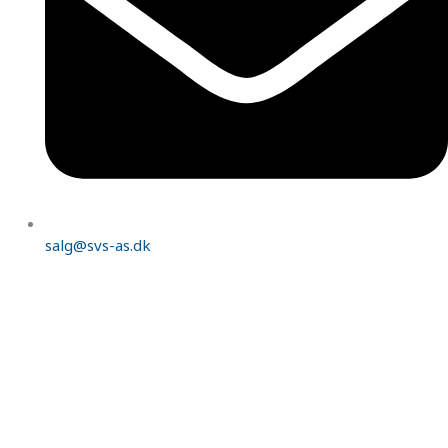
salg@svs-as.dk