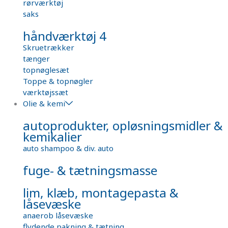
rørværktøj
saks
håndværktøj 4
Skruetrækker
tænger
topnøglesæt
Toppe & topnøgler
værktøjssæt
Olie & kemi
autoprodukter, opløsningsmidler &
kemikalier
auto shampoo & div. auto
fuge- & tætningsmasse
lim, klæb, montagepasta &
låsevæske
anaerob låsevæske
flydende pakning & tætning