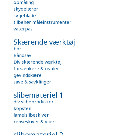
opmåling
skydelærer
søgeblade
tilbehør måleinstrumenter
vaterpas
Skærende værktøj
bor
Båndsav
Div skærende værktøj
forsænkere & rivaler
gevindskære
save & savklinger
slibemateriel 1
div slibeprodukter
kopsten
lamelslibeskiver
renseskiver & vliers
slibemateriel 2