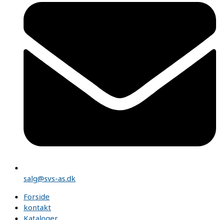
salg@svs-as.dk
Forside
kontakt
Kataloger