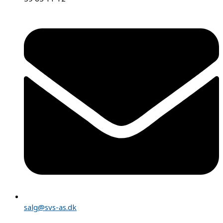
salg@svs-as.dk