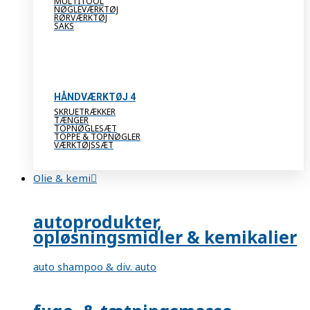
MULTITOOL
NØGLEVÆRKTØJ
RØRVÆRKTØJ
SAKS
HÅNDVÆRKTØJ 4
SKRUETRÆKKER
TÆNGER
TOPNØGLESÆT
TOPPE & TOPNØGLER
VÆRKTØJSSÆT
Olie & kemi
autoprodukter,
opløsningsmidler & kemikalier
auto shampoo & div. auto