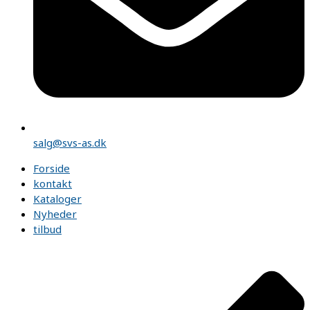
salg@svs-as.dk
Forside
kontakt
Kataloger
Nyheder
tilbud