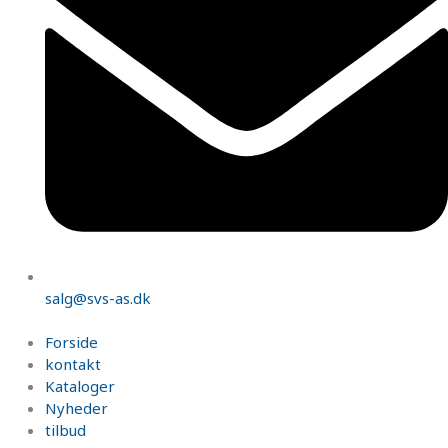
salg@svs-as.dk
Forside
kontakt
Kataloger
Nyheder
tilbud