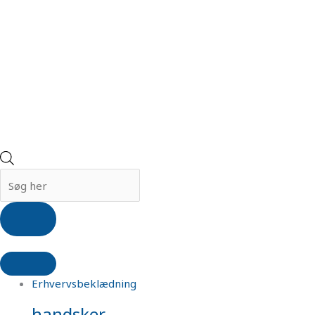
Erhvervsbeklædning
handsker