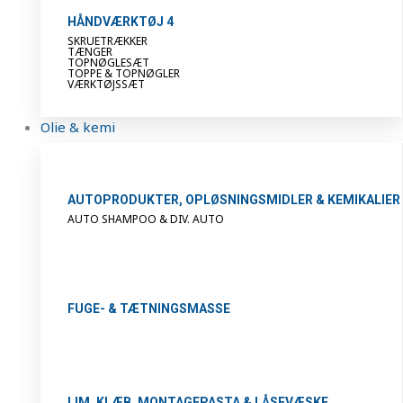
HÅNDVÆRKTØJ 4
SKRUETRÆKKER
TÆNGER
TOPNØGLESÆT
TOPPE & TOPNØGLER
VÆRKTØJSSÆT
Olie & kemi
AUTOPRODUKTER, OPLØSNINGSMIDLER & KEMIKALIER
AUTO SHAMPOO & DIV. AUTO
FUGE- & TÆTNINGSMASSE
LIM, KLÆB, MONTAGEPASTA & LÅSEVÆSKE