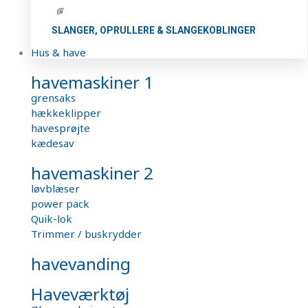
SLANGER, OPRULLERE & SLANGEKOBLINGER
Hus & have
havemaskiner 1
grensaks
hækkeklipper
havesprøjte
kædesav
havemaskiner 2
løvblæser
power pack
Quik-lok
Trimmer / buskrydder
havevanding
Haveværktøj