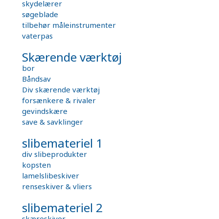
skydelærer
søgeblade
tilbehør måleinstrumenter
vaterpas
Skærende værktøj
bor
Båndsav
Div skærende værktøj
forsænkere & rivaler
gevindskære
save & savklinger
slibemateriel 1
div slibeprodukter
kopsten
lamelslibeskiver
renseskiver & vliers
slibemateriel 2
skæreskiver