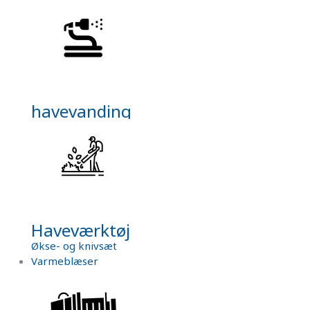
havevanding
Haveværktøj
Økse- og knivsæt
Varmeblæser