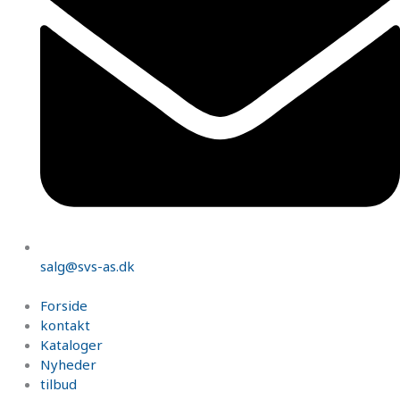
salg@svs-as.dk
Forside
kontakt
Kataloger
Nyheder
tilbud