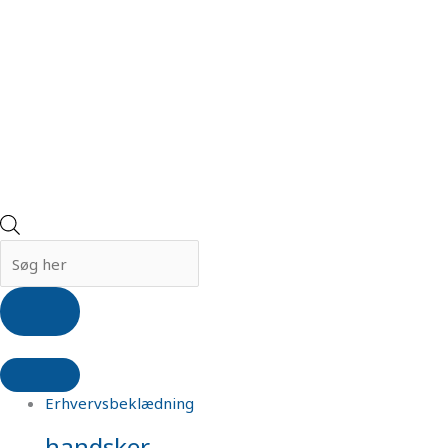
Erhvervsbeklædning
handsker