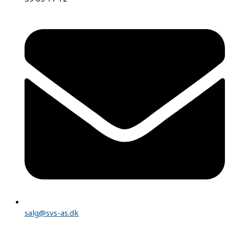
salg@svs-as.dk