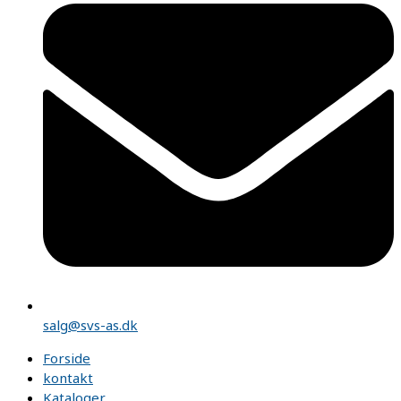
salg@svs-as.dk
Forside
kontakt
Kataloger