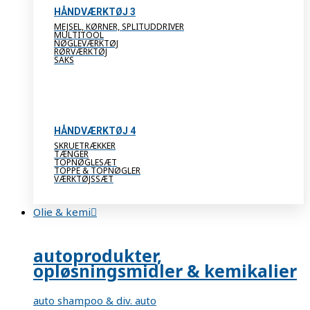
HÅNDVÆRKTØJ 3
MEJSEL, KØRNER, SPLITUDDRIVER
MULTITOOL
NØGLEVÆRKTØJ
RØRVÆRKTØJ
SAKS
HÅNDVÆRKTØJ 4
SKRUETRÆKKER
TÆNGER
TOPNØGLESÆT
TOPPE & TOPNØGLER
VÆRKTØJSSÆT
Olie & kemi
autoprodukter,
opløsningsmidler & kemikalier
auto shampoo & div. auto