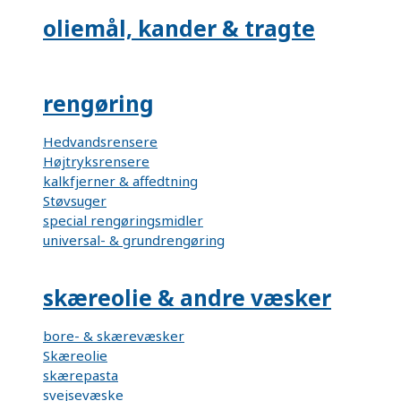
oliemål, kander & tragte
rengøring
Hedvandsrensere
Højtryksrensere
kalkfjerner & affedtning
Støvsuger
special rengøringsmidler
universal- & grundrengøring
skæreolie & andre væsker
bore- & skærevæsker
Skæreolie
skærepasta
svejsevæske