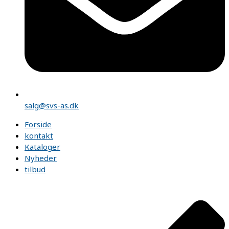
salg@svs-as.dk
Forside
kontakt
Kataloger
Nyheder
tilbud