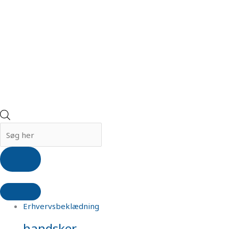
Erhvervsbeklædning
handsker