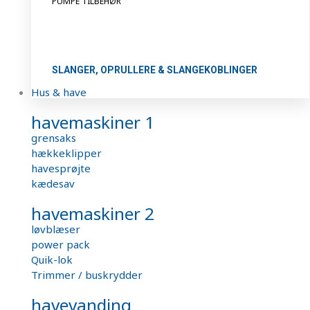
PUMPE TILBEHØR
SLANGER, OPRULLERE & SLANGEKOBLINGER
Hus & have
havemaskiner 1
grensaks
hækkeklipper
havesprøjte
kædesav
havemaskiner 2
løvblæser
power pack
Quik-lok
Trimmer / buskrydder
havevanding