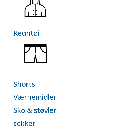
Regntøj
Shorts
Værnemidler
Sko & støvler
sokker