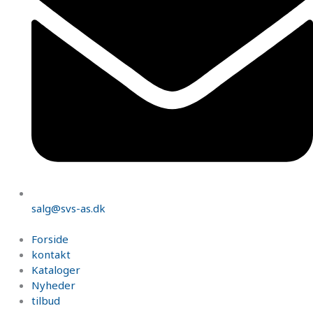
salg@svs-as.dk
Forside
kontakt
Kataloger
Nyheder
tilbud