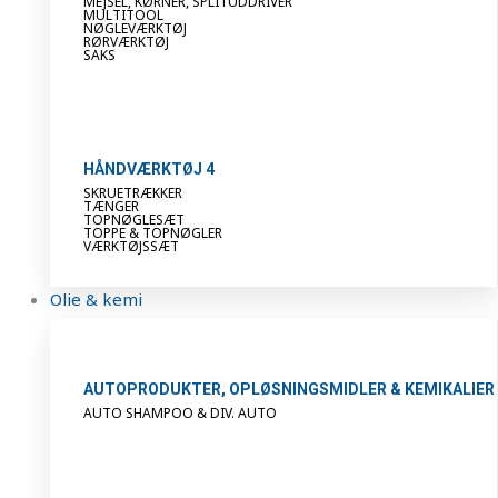
MEJSEL, KØRNER, SPLITUDDRIVER
MULTITOOL
NØGLEVÆRKTØJ
RØRVÆRKTØJ
SAKS
HÅNDVÆRKTØJ 4
SKRUETRÆKKER
TÆNGER
TOPNØGLESÆT
TOPPE & TOPNØGLER
VÆRKTØJSSÆT
Olie & kemi
AUTOPRODUKTER, OPLØSNINGSMIDLER & KEMIKALIER
AUTO SHAMPOO & DIV. AUTO