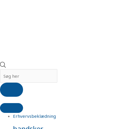
Erhvervsbeklædning
handsker