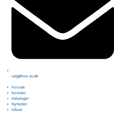
salg@svs-as.dk
Forside
kontakt
Kataloger
Nyheder
tilbud