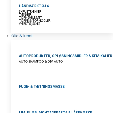
HÅNDVÆRKTØJ 4
SKRUETRÆKKER
TÆNGER
TOPNØGLESÆT
TOPPE & TOPNØGLER
VÆRKTØJSSÆT
Olie & kemi
AUTOPRODUKTER, OPLØSNINGSMIDLER & KEMIKALIER
AUTO SHAMPOO & DIV. AUTO
FUGE- & TÆTNINGSMASSE
LIM, KLÆB, MONTAGEPASTA & LÅSEVÆSKE