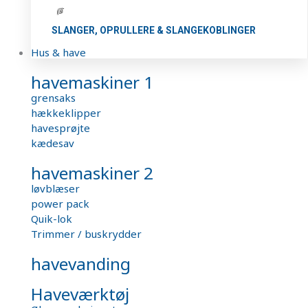
SLANGER, OPRULLERE & SLANGEKOBLINGER
Hus & have
havemaskiner 1
grensaks
hækkeklipper
havesprøjte
kædesav
havemaskiner 2
løvblæser
power pack
Quik-lok
Trimmer / buskrydder
havevanding
Haveværktøj