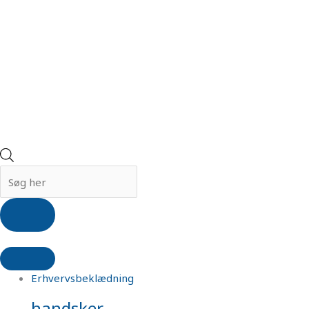
Erhvervsbeklædning
handsker