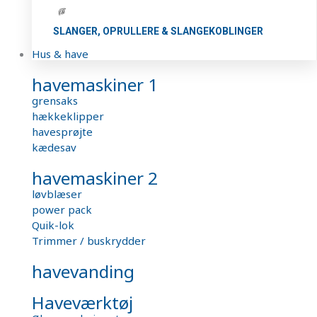
SLANGER, OPRULLERE & SLANGEKOBLINGER
Hus & have
havemaskiner 1
grensaks
hækkeklipper
havesprøjte
kædesav
havemaskiner 2
løvblæser
power pack
Quik-lok
Trimmer / buskrydder
havevanding
Haveværktøj