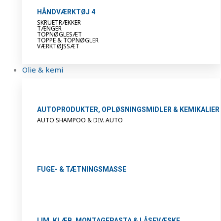
HÅNDVÆRKTØJ 4
SKRUETRÆKKER
TÆNGER
TOPNØGLESÆT
TOPPE & TOPNØGLER
VÆRKTØJSSÆT
Olie & kemi
AUTOPRODUKTER, OPLØSNINGSMIDLER & KEMIKALIER
AUTO SHAMPOO & DIV. AUTO
FUGE- & TÆTNINGSMASSE
LIM, KLÆB, MONTAGEPASTA & LÅSEVÆSKE