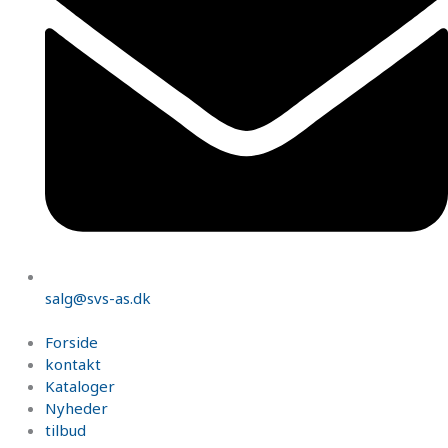
salg@svs-as.dk
Forside
kontakt
Kataloger
Nyheder
tilbud