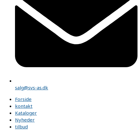
salg@svs-as.dk
Forside
kontakt
Kataloger
Nyheder
tilbud