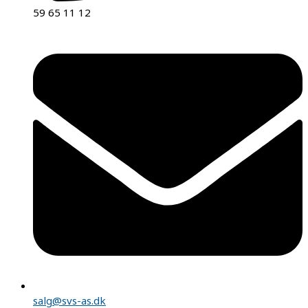
59 65 11 12
salg@svs-as.dk