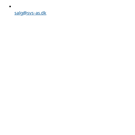
salg@svs-as.dk