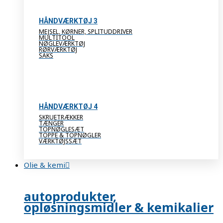
HÅNDVÆRKTØJ 3
MEJSEL, KØRNER, SPLITUDDRIVER
MULTITOOL
NØGLEVÆRKTØJ
RØRVÆRKTØJ
SAKS
HÅNDVÆRKTØJ 4
SKRUETRÆKKER
TÆNGER
TOPNØGLESÆT
TOPPE & TOPNØGLER
VÆRKTØJSSÆT
Olie & kemi
autoprodukter,
opløsningsmidler & kemikalier