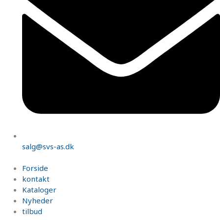
salg@svs-as.dk
Forside
kontakt
Kataloger
Nyheder
tilbud