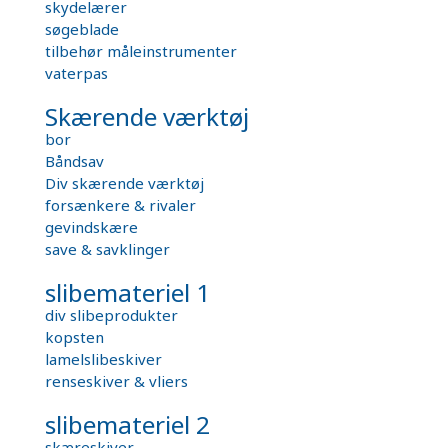
skydelærer
søgeblade
tilbehør måleinstrumenter
vaterpas
Skærende værktøj
bor
Båndsav
Div skærende værktøj
forsænkere & rivaler
gevindskære
save & savklinger
slibemateriel 1
div slibeprodukter
kopsten
lamelslibeskiver
renseskiver & vliers
slibemateriel 2
skæreskiver