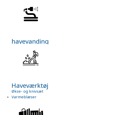
havevanding
Haveværktøj
Økse- og knivsæt
Varmeblæser