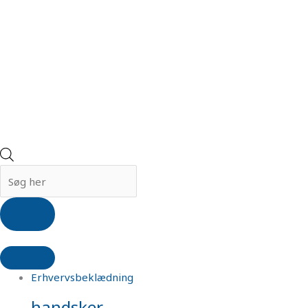
Erhvervsbeklædning
handsker