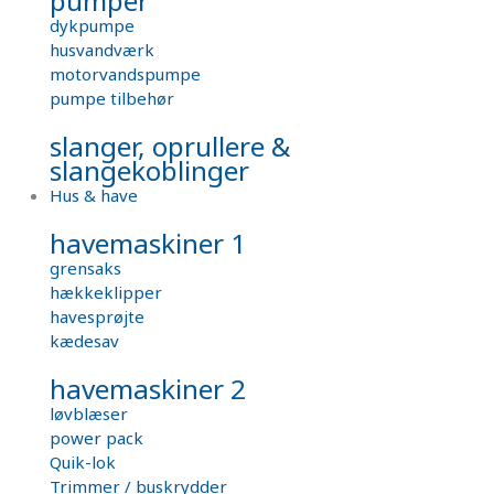
pumper
dykpumpe
husvandværk
motorvandspumpe
pumpe tilbehør
slanger, oprullere &
slangekoblinger
Hus & have
havemaskiner 1
grensaks
hækkeklipper
havesprøjte
kædesav
havemaskiner 2
løvblæser
power pack
Quik-lok
Trimmer / buskrydder