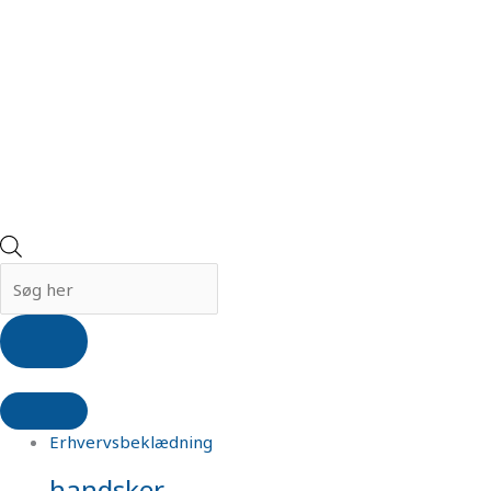
Erhvervsbeklædning
handsker