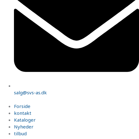
salg@svs-as.dk
Forside
kontakt
Kataloger
Nyheder
tilbud