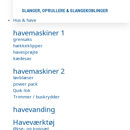
SLANGER, OPRULLERE & SLANGEKOBLINGER
Hus & have
havemaskiner 1
grensaks
hækkeklipper
havesprøjte
kædesav
havemaskiner 2
løvblæser
power pack
Quik-lok
Trimmer / buskrydder
havevanding
Haveværktøj
Økse- og knivsæt