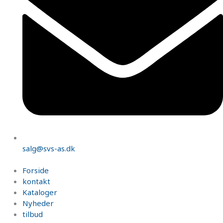
salg@svs-as.dk
Forside
kontakt
Kataloger
Nyheder
tilbud