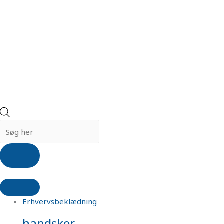
Erhvervsbeklædning
handsker