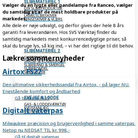
SLIBEMATERIEL 1
Vælger du en lygte eller pandelampe fra Ranceo, vælger
DIV SLIBEPRODUKTER
du samtidig et af de mest holdbare produkter på
KOPSTEN
LAMELSLIBESKIVER
markedet.
RENSESKIVER & VLIERS
Alle dele er nøje udvalgt, og derfor gives der hele 8 års
garanti fra leverandøren. Hos SVS Værktøj finder du
samtidig markedets mest konkurrencedygtige priser, så
skal du bruge lys, så kig ind, – vi har det rigtige til dit behov.
SLIBEMATERIEL 2
Lækre sommernyheder
SKÆRESKIVER
SKRUB- & KOMBISKIVER
SLIBEBÅND & SMERGEL
SLIBERONDEL
Airtox FS22
SLIBEVIFTER
Den ultimative sikkerhedssandal fra Airtox, - på lager NU.
Enestående komfort og åndbarhed
Gå til Airtox FS22
SVEJSE & LODDE
GAS- & LODDEVÆRKTØJ
SVEJSEANLÆG
Digitalt vaterpas
SVEJSEUDSTYR
Milwaukee præcision og brugervenlighed i samme vaterpas.
Netop nu NEDSAT TIL kr. 998,-
Gå til digitalt vaterpas