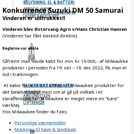
BELYSNING, EL & BATTERI
Konkurrence Suzuki DM 50 Samurai
ARBEJDSLAMPER
HÅNDLYGTER & PANDELAMPER
LADERE & BOOSTERE
Vinderen er udtrukket!!
Vinderen blev Østervang Agro v/Hans Christian Hansen
(Vinderen har fået besked direkte)
Reglerne var enkle
Såfremt man havde købt for min. kr. 10.000,- af Milwaukke
produkter i perioden fra 19. okt – 16. dec 2022, fik man et
lod i trækningen.
At købe for min. kr. 10.000,- af Milwaukee produkter for
ELEKTRISKE APPARATER
det beløb minder mest om at gå på indkøb i et
AFFUGTER
AIRCONDITION
slaraffenland. For Milwaukee er meget mere en “bare”
GENERATOR
LUFTRENSER
værktøj.
Hos Milwaukee finder du f.eks:
Personlige værnemidler
Maskiner til have & landskab