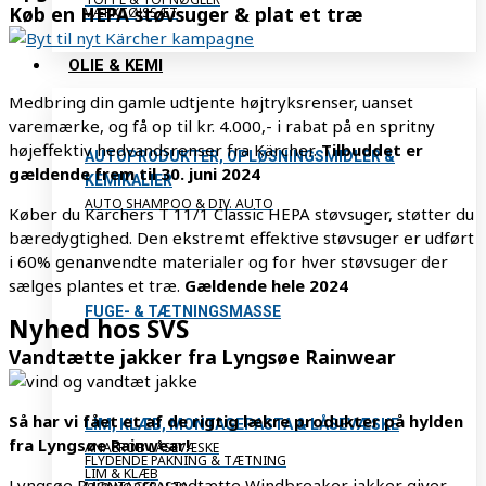
Køb en HEPA støvsuger & plat et træ
VÆRKTØJSSÆT
OLIE & KEMI
Medbring din gamle udtjente højtryksrenser, uanset
varemærke, og få op til kr. 4.000,- i rabat på en spritny
højeffektiv hedvandsrenser fra Kärcher.
Tilbuddet er
AUTOPRODUKTER, OPLØSNINGSMIDLER &
gældende frem til 30. juni 2024
KEMIKALIER
AUTO SHAMPOO & DIV. AUTO
Køber du Kärchers T 11/1 Classic HEPA støvsuger, støtter du
bæredygtighed. Den ekstremt effektive støvsuger er udført
i 60% genanvendte materialer og for hver støvsuger der
sælges plantes et træ.
Gældende hele 2024
FUGE- & TÆTNINGSMASSE
Nyhed hos SVS
Vandtætte jakker fra Lyngsøe Rainwear
Så har vi fået et af de rigtig lækre produkter på hylden
LIM, KLÆB, MONTAGEPASTA & LÅSEVÆSKE
fra Lyngsøe Rainwear!
ANAEROB LÅSEVÆSKE
FLYDENDE PAKNING & TÆTNING
LIM & KLÆB
Lyngsøe Rainwears vandtætte Windbreaker jakker giver