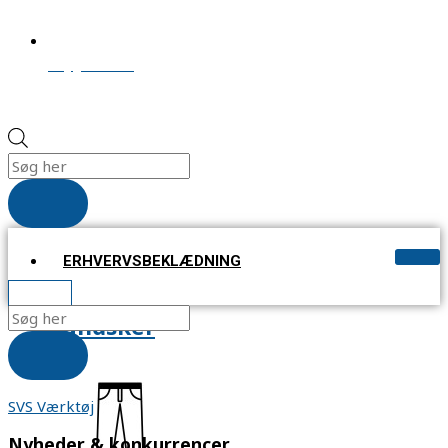
salg@svs-as.dk
ERHVERVSBEKLÆDNING
KR.
0,00
handsker
SVS Værktøj
Nyheder & konkurrencer