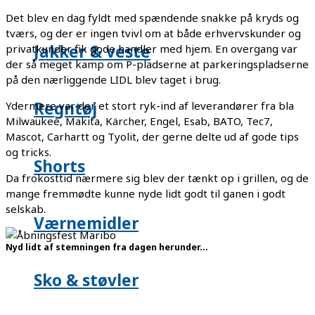
Det blev en dag fyldt med spændende snakke på kryds og
tværs, og der er ingen tvivl om at både erhvervskunder og
Jakker & veste
privatkunder fik gode handler med hjem. En overgang var
der så meget kamp om P-pladserne at parkeringspladserne
på den nærliggende LIDL blev taget i brug.
Regntøj
Ydermere var der et stort ryk-ind af leverandører fra bla
Milwaukee, Makita, Kärcher, Engel, Esab, BATO, Tec7,
Mascot, Carhartt og Tyolit, der gerne delte ud af gode tips
og tricks.
Shorts
Da frokosttid nærmere sig blev der tænkt op i grillen, og de
mange fremmødte kunne nyde lidt godt til ganen i godt
selskab.
Værnemidler
Nyd lidt af stemningen fra dagen herunder...
Sko & støvler