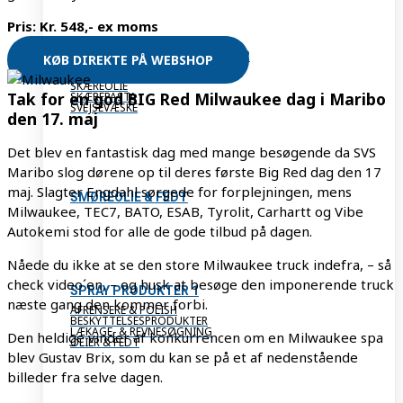
Pris: Kr. 548,- ex moms
SKÆREOLIE & ANDRE VÆSKER
KØB DIREKTE PÅ WEBSHOP
BORE- & SKÆREVÆSKER
SKÆREOLIE
Tak for en god BIG Red Milwaukee dag i Maribo
SKÆREPASTA
SVEJSEVÆSKE
den 17. maj
Det blev en fantastisk dag med mange besøgende da SVS
Maribo slog dørene op til deres første Big Red dag den 17
maj. Slagter Engdahl sørgede for forplejningen, mens
SMØREOLIE & FEDT
Milwaukee, TEC7, BATO, ESAB, Tyrolit, Carhartt og Vibe
Autokemi stod for alle de gode tilbud på dagen.
Nåede du ikke at se den store Milwaukee truck indefra, – så
check video´en, – og husk at besøge den imponerende truck
SPRAY PRODUKTER 1
næste gang den kommer forbi.
AFRENSERE & POLISH
BESKYTTELSESPRODUKTER
LÆKAGE- & REVNESØGNING
Den heldige vinder af konkurrencen om en Milwaukee spa
OLIER & FEDT
blev Gustav Brix, som du kan se på et af nedenstående
billeder fra selve dagen.