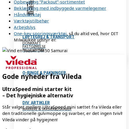
Opbevaring “Packout”-sortimentet
Beklædning med indbyggede varmelegemer
Håndværktøj
Værktøjstilbehør
Arbejdslys
One-key sporingsværktøj
, så du altid ved, hvor DIT
LØFTEGREJ & TRANSPORT
Milwaukee udstyr er.
DONKRAFT
FASTGØRELSE
PALLELØFTER
O-RINGE & PAKNINGER
Gode nyheder fra Vileda
UltraSpeed mini starter kit
– Det hygiejniske alternativ
DIV. ARTIKLER
Står valget mellem UltraSpeed mini sættet fra Vileda eller
MARKERE & SKRIVEREDSKABER
den traditionelle gulvmoppe og svarber, er det ingen tvivl!
Vileda vinder på hygiejnen!