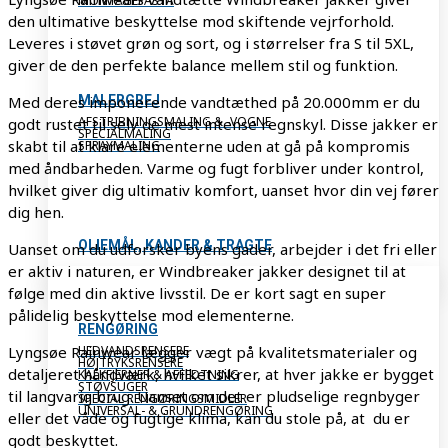
MONTAGEPASTA
den ultimative beskyttelse mod skiftende vejrforhold.
Leveres i støvet grøn og sort, og i størrelser fra S til 5XL,
giver de den perfekte balance mellem stil og funktion.
MALERGREJ
Med deres imponerende vandtæthed på 20.000mm er du
AFSTRIBNINGSMALING & -VOGNE
godt rustet til selv de mest intense regnskyl. Disse jakker er
SPECIALMALING
skabt til at klare elementerne uden at gå på kompromis
SPRAYMALING
med åndbarheden. Varme og fugt forbliver under kontrol,
hvilket giver dig ultimativ komfort, uanset hvor din vej fører
dig hen.
OLIEMÅL, KANDER & TRAGTE
Uanset om du udforsker byens gader, arbejder i det fri eller
er aktiv i naturen, er Windbreaker jakker designet til at
følge med din aktive livsstil. De er kort sagt en super
pålidelig beskyttelse mod elementerne.
RENGØRING
HEDVANDSRENSERE
Lyngsøe Rainwear lægger vægt på kvalitetsmaterialer og
HØJTRYKSRENSERE
detaljeret håndværk, hvilket sikrer, at hver jakke er bygget
KALKFJERNER & AFFEDTNING
STØVSUGER
til langvarig brug. Uanset om det er pludselige regnbyger
SPECIAL RENGØRINGSMIDLER
UNIVERSAL- & GRUNDRENGØRING
eller det våde og fugtige klima, kan du stole på, at du er
godt beskyttet.