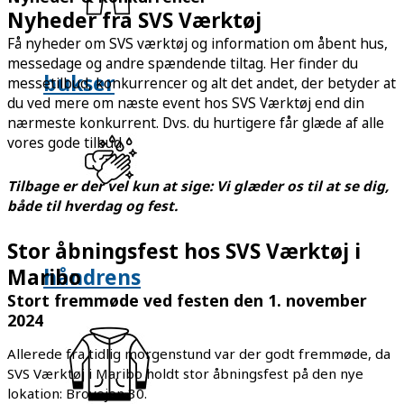
Nyheder fra SVS Værktøj
Få nyheder om SVS værktøj og information om åbent hus,
messedage og andre spændende tiltag. Her finder du
bukser
messetilbud, konkurrencer og alt det andet, der betyder at
du ved mere om næste event hos SVS Værktøj end din
nærmeste konkurrent. Dvs. du hurtigere får glæde af alle
vores gode tilbud.
Tilbage er der vel kun at sige: Vi glæder os til at se dig,
både til hverdag og fest.
Stor åbningsfest hos SVS Værktøj i
håndrens
Maribo
Stort fremmøde ved festen den 1. november
2024
Allerede fra tidlig morgenstund var der godt fremmøde, da
SVS Værktøj i Maribo holdt stor åbningsfest på den nye
lokation: Brovejen 30.