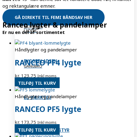
og rektangulære emner.
BATTERI PRODUKTER
AKKU HAVEMASKINER
GÅ DIREKTE TIL FEMI BÅNDSAV HER
AKKU LYS
Ranceo lygter & pandelamper
AKKU VÆRKTØJ
BATTERIER
LADERE
Er nu en del af sortimentet
Håndlygter og pandelamper
RANCEO PF4 lygte
BYGGEPLADSEN
GANGBRO
kr.
123,75
Inkl moms
TILFØJ TIL KURV
Håndlygter og pandelamper
EL-VÆRKTØJ
RANCEO PF5 lygte
kr.
173,75
Inkl moms
TILFØJ TIL KURV
INSPEKTIONSUDSTYR