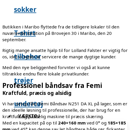
sokker
Butikken i Maribo flyttede fra de tidligere lokaler til den
T-shirt
nuværende lokation på Brovejen 30 i Maribo, den 20
september.
Rigtig mange ansatte hjalp til for Lolland Falster er vigtig for
tilbehør
os, idet vi nyder at servicere de mange dygtige kunder.
Med den nye beliggenhed forvnter vi også at kunne
tiltrække endnu flere lokale privatkunder.
trøjer
Professionel båndsav fra Femi
Kraftfuld, præcis og alsidig
undertøj
Vi har netop fået Femi Båndsav N251 DA XL på lager, som er
den ideelle løsning til professionelle, der har brug for en
VÆRKTØJ
kraftfuld og pålidelig maskine til præcis skæring.
Med en kapacitet på op til
240×160 mm
ved 0° og
185×185
mm
ved 45° kan denne sav let håndtere både rør, firkanter