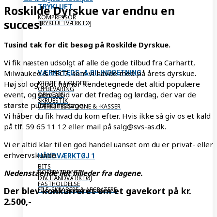
TRYKLUFT
Roskilde Dyrskue var endnu en
KOMPRESSOR
succes!
TRYKLUFTVÆRKTØJ
Tusind tak for dit besøg på Roskilde Dyrskue.
Vi fik næsten udsolgt af alle de gode tilbud fra Carhartt,
Milwaukee & TEC7, som vi havde med på årets dyrskue.
VÆRKSTEDS- & BILINDRETNING
KROGE & HOLDERE
Høj sol og godt humør kendetegnede det altid populære
OPBEVARING
event, og som altid var det fredag og lørdag, der var de
OPHÆNG
SKRUESTIK
største publikumsdage.
VÆRKSTEDSVOGNE & -KASSER
Vi håber du fik hvad du kom efter. Hvis ikke så giv os et kald
på tlf. 59 65 11 12 eller mail på salg@svs-as.dk.
Vi er altid klar til en god handel uanset om du er privat- eller
erhvervskunde.
HÅNDVÆRKTØJ 1
BITS
BOREPATRONER
Nedenstående lidt billeder fra dagene.
DIV. HÅNDVÆRKTØJ
FASTHOLDELSE
Der blev konkurreret om et gavekort på kr.
FILE, SKRABERE & AFGRATERE
2.500,-