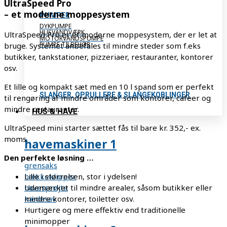
UltraSpeed Pro
– et moderne moppesystem
PUMPER
DYKPUMPE
HUSVANDVÆRK
UltraSpeed Pro er et moderne moppesystem, der er let at
MOTORVANDSPUMPE
PUMPE TILBEHØR
bruge. Systemet anbefales til mindre steder som f.eks
butikker, tankstationer, pizzeriaer, restauranter, kontorer
osv.
Et lille og kompakt sæt med en 10 l spand som er perfekt
SLANGER, OPRULLERE & SLANGEKOBLINGER
til
rengøring af mindre områder som kontorer, cafeer og
mindre restauranter.
HUS & HAVE
UltraSpeed mini starter sættet fås til bare kr. 352,- ex.
moms.
havemaskiner 1
Den perfekte løsning …
grensaks
Lille i størrelsen, stor i ydelsen!
hækkeklipper
Udemærket til mindre arealer, såsom butikker eller
havesprøjte
mindre kontorer, toiletter osv.
kædesav
Hurtigere og mere effektiv end traditionelle
minimopper