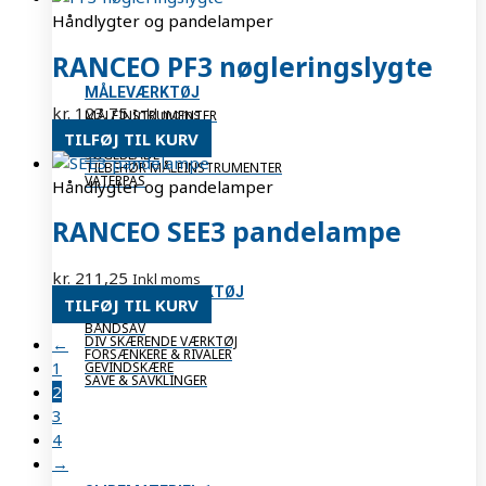
Håndlygter og pandelamper
RANCEO PF3 nøgleringslygte
MÅLEVÆRKTØJ
kr.
123,75
Inkl moms
MÅLEINSTRUMENTER
OPMÅLING
TILFØJ TIL KURV
SKYDELÆRER
SØGEBLADE
TILBEHØR MÅLEINSTRUMENTER
VATERPAS
Håndlygter og pandelamper
RANCEO SEE3 pandelampe
kr.
211,25
Inkl moms
SKÆRENDE VÆRKTØJ
TILFØJ TIL KURV
BOR
BÅNDSAV
DIV SKÆRENDE VÆRKTØJ
←
FORSÆNKERE & RIVALER
1
GEVINDSKÆRE
SAVE & SAVKLINGER
2
3
4
→