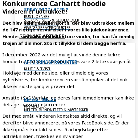
Konkurrence Carhartt hoodie
SPRAY PRODUKTER 2
Vinderen er udtrukket!!
RUSTLØSNERE
SILIKONE, SLIP- & GLIDEMIDLER
Det blev heldige Helle Hjorth, der blev udtrukket mellem
VINTERPRODUKTER
ØVRIGE SPRAYPRODUKTER
de 147 rigtige besvarelser i vores lille julekonkurrence.
Hendes søn blev den helt store vinder, for han får nemlig
TEKNISKE ARTIKLER
trøjen af din mor. Stort tillykke til dem begge herfra.
I december 2022 var det muligt at vinde denne lækre
hoodie fra Carhartt, blot ved at besvare 2 lette spørgsmål.
AFTØRRINGSPRODUKTER
KLUDE & TVIST
Hold øje med denne side, eller tilmeld dig vores
nyhedsbrev, for konkurrencen var så populær at det nok
ikke er sidste gang vi prøver det.
Ansatte i SVS Værktøj og deres familiemedlemmer kan ikke
BEFÆSTIGELSE
deltage i disse konkurrencer.
KRYMPEFLEX
NITTER, BLINDNITTER & MØTRIKKER
Det med småt: Vinderen kontaktes altid direkte, og vil
derefter blive annonceret på vores FaceBook side. Er der
ikke opnået kontakt senest 5 arbejdsdage efter
udtrækningen, trækkes en ny vinder.