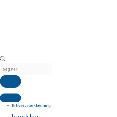
Erhvervsbeklædning
handsker