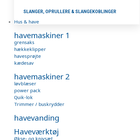
SLANGER, OPRULLERE & SLANGEKOBLINGER
Hus & have
havemaskiner 1
grensaks
hækkeklipper
havesprøjte
kædesav
havemaskiner 2
løvblæser
power pack
Quik-lok
Trimmer / buskrydder
havevanding
Haveværktøj
Økse- og knivsæt