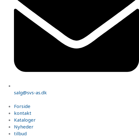
salg@svs-as.dk
Forside
kontakt
Kataloger
Nyheder
tilbud