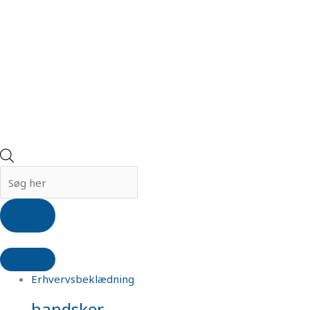
Erhvervsbeklædning
handsker