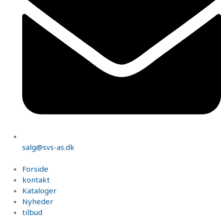
salg@svs-as.dk
Forside
kontakt
Kataloger
Nyheder
tilbud