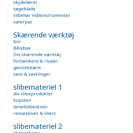
skydelærer
søgeblade
tilbehør måleinstrumenter
vaterpas
Skærende værktøj
bor
Båndsav
Div skærende værktøj
forsænkere & rivaler
gevindskære
save & savklinger
slibemateriel 1
div slibeprodukter
kopsten
lamelslibeskiver
renseskiver & vliers
slibemateriel 2
skæreskiver