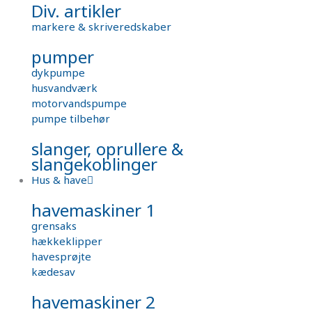
Div. artikler
markere & skriveredskaber
pumper
dykpumpe
husvandværk
motorvandspumpe
pumpe tilbehør
slanger, oprullere &
slangekoblinger
Hus & have
havemaskiner 1
grensaks
hækkeklipper
havesprøjte
kædesav
havemaskiner 2