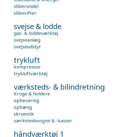
sliberondel
slibevifter
svejse & lodde
gas- & loddeværktøj
svejseanlæg
svejseudstyr
trykluft
kompressor
trykluftværktøj
værksteds- & bilindretning
Kroge & holdere
opbevaring
ophæng
skruestik
værkstedsvogne & -kasser
håndværktøj 1