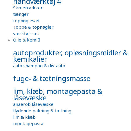
håndværktøj 4
Skruetrækker
tænger
topnøglesæt
Toppe & topnøgler
værktøjssæt
Olie & kemi
autoprodukter, opløsningsmidler &
kemikalier
auto shampoo & div. auto
fuge- & tætningsmasse
lim, klæb, montagepasta &
låsevæske
anaerob låsevæske
flydende pakning & tætning
lim & klæb
montagepasta