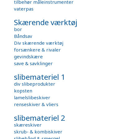
tilbehør måleinstrumenter
vaterpas
Skærende værktøj
bor
Båndsav
Div skærende værktøj
forsænkere & rivaler
gevindskære
save & savklinger
slibemateriel 1
div slibeprodukter
kopsten
lamelslibeskiver
renseskiver & vliers
slibemateriel 2
skæreskiver
skrub- & kombiskiver
slibebånd & smergel