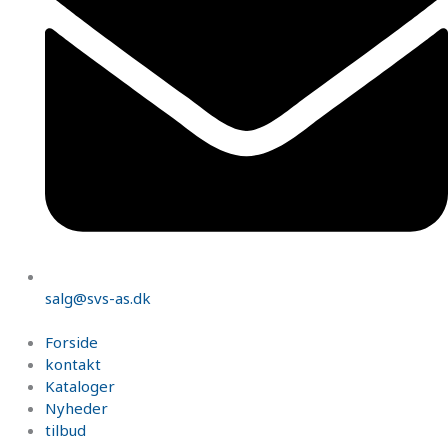
salg@svs-as.dk
Forside
kontakt
Kataloger
Nyheder
tilbud