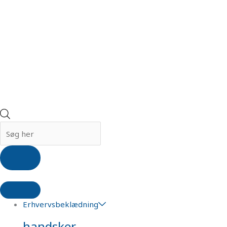
Erhvervsbeklædning
handsker