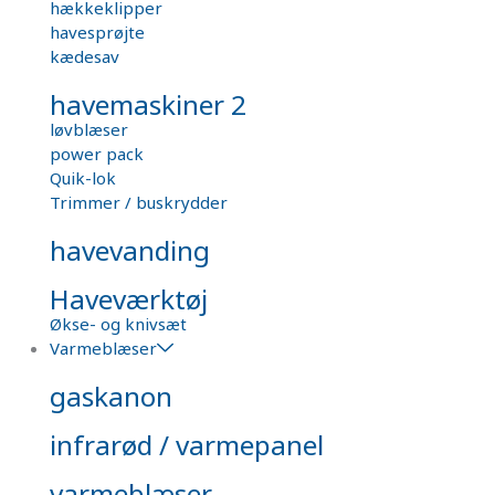
hækkeklipper
havesprøjte
kædesav
havemaskiner 2
løvblæser
power pack
Quik-lok
Trimmer / buskrydder
havevanding
Haveværktøj
Økse- og knivsæt
Varmeblæser
gaskanon
infrarød / varmepanel
varmeblæser