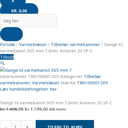
X
KR.
0,00
Forside
/
Varmeblæser
/
Tilbehør varmekanoner
/ Slange til
varmekanon 305 mm 7,6mtr Antares 20 SP-C
Tilbud!
Varenummer
TR6100001205
Kategorier
Tilbehør
varmekanoner
,
Varmeblæser
Mærke
TR6100001205
Læs handelsbetingelser her
Slange til varmekanon 305 mm 7,6mtr Antares 20 SP-C
kr.
1.498,75
kr.
1.199,00
Inkl moms
-
+
TILFØJ TIL KURV