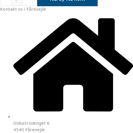
Kontakt os i Fårevejle
Industrivænget 6
4540 Fårevejle