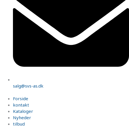
salg@svs-as.dk
Forside
kontakt
Kataloger
Nyheder
tilbud