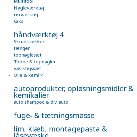
Multitool
Nøgleværktøj
rørværktøj
saks
håndværktøj 4
Skruetrækker
tænger
topnøglesæt
Toppe & topnøgler
værktøjssæt
Olie & kemi
autoprodukter, opløsningsmidler &
kemikalier
auto shampoo & div. auto
fuge- & tætningsmasse
lim, klæb, montagepasta &
låsevæske