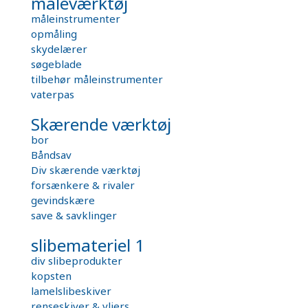
måleværktøj
måleinstrumenter
opmåling
skydelærer
søgeblade
tilbehør måleinstrumenter
vaterpas
Skærende værktøj
bor
Båndsav
Div skærende værktøj
forsænkere & rivaler
gevindskære
save & savklinger
slibemateriel 1
div slibeprodukter
kopsten
lamelslibeskiver
renseskiver & vliers