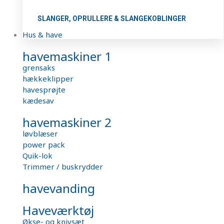
SLANGER, OPRULLERE & SLANGEKOBLINGER
Hus & have
havemaskiner 1
grensaks
hækkeklipper
havesprøjte
kædesav
havemaskiner 2
løvblæser
power pack
Quik-lok
Trimmer / buskrydder
havevanding
Haveværktøj
Økse- og knivsæt