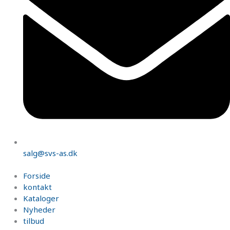
salg@svs-as.dk
Forside
kontakt
Kataloger
Nyheder
tilbud