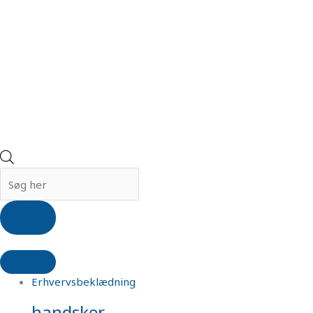
Erhvervsbeklædning
handsker