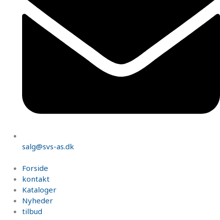
salg@svs-as.dk
Forside
kontakt
Kataloger
Nyheder
tilbud