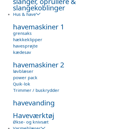
slanger, oprullere &
slangekoblinger
Hus & have
havemaskiner 1
grensaks
hækkeklipper
havesprøjte
kædesav
havemaskiner 2
løvblæser
power pack
Quik-lok
Trimmer / buskrydder
havevanding
Haveværktøj
Økse- og knivsæt
Varmeblæser