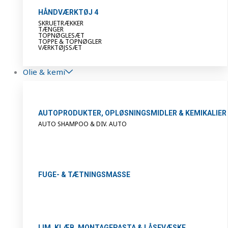
HÅNDVÆRKTØJ 4
SKRUETRÆKKER
TÆNGER
TOPNØGLESÆT
TOPPE & TOPNØGLER
VÆRKTØJSSÆT
Olie & kemi
AUTOPRODUKTER, OPLØSNINGSMIDLER & KEMIKALIER
AUTO SHAMPOO & DIV. AUTO
FUGE- & TÆTNINGSMASSE
LIM, KLÆB, MONTAGEPASTA & LÅSEVÆSKE