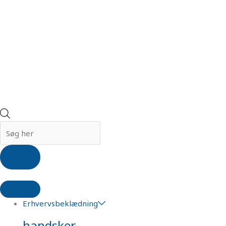
Erhvervsbeklædning
handsker