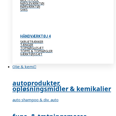
MULTITOOL
NØGLEVÆRKTØJ
RØRVÆRKTØJ
SAKS
HÅNDVÆRKTØJ 4
SKRUETRÆKKER
TÆNGER
TOPNØGLESÆT
TOPPE & TOPNØGLER
VÆRKTØJSSÆT
Olie & kemi
autoprodukter,
opløsningsmidler & kemikalier
auto shampoo & div. auto