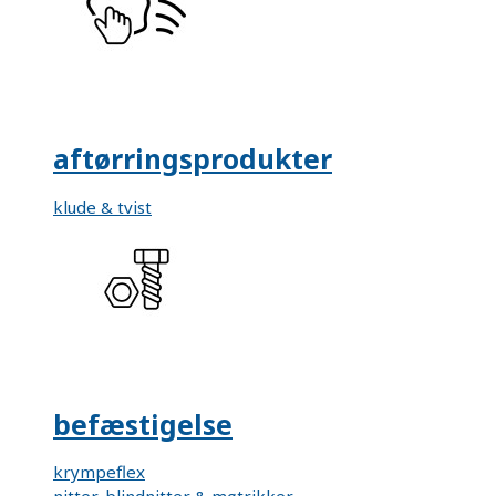
aftørringsprodukter
klude & tvist
befæstigelse
krympeflex