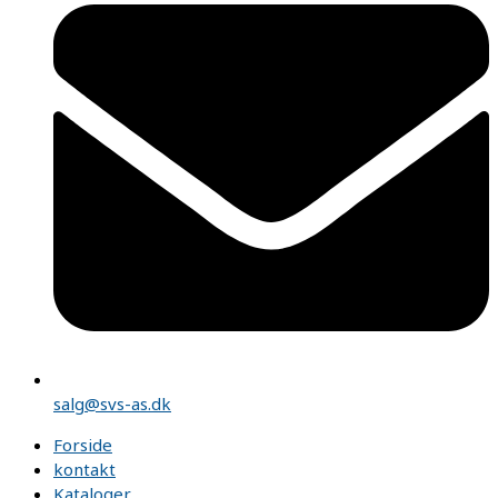
salg@svs-as.dk
Forside
kontakt
Kataloger