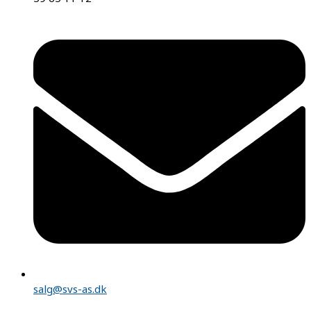
salg@svs-as.dk