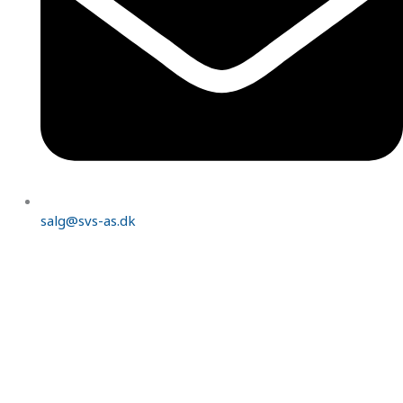
salg@svs-as.dk