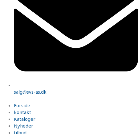
salg@svs-as.dk
Forside
kontakt
Kataloger
Nyheder
tilbud