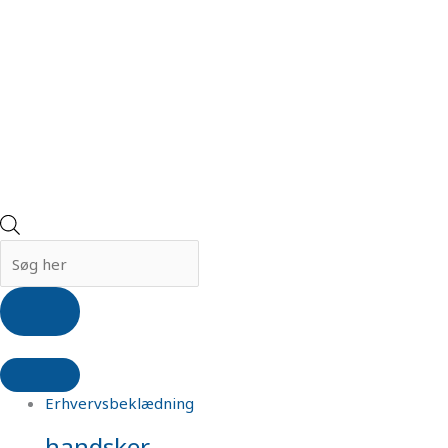
Erhvervsbeklædning
handsker