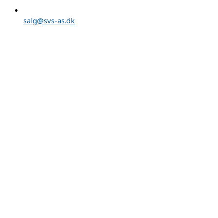
salg@svs-as.dk