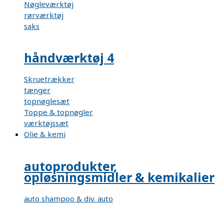
Nøgleværktøj
rørværktøj
saks
håndværktøj 4
Skruetrækker
tænger
topnøglesæt
Toppe & topnøgler
værktøjssæt
Olie & kemi
autoprodukter,
opløsningsmidler & kemikalier
auto shampoo & div. auto