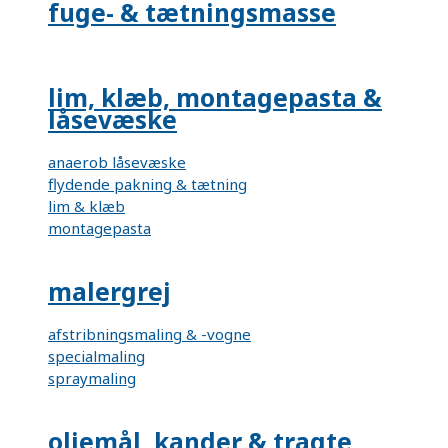
fuge- & tætningsmasse
lim, klæb, montagepasta &
låsevæske
anaerob låsevæske
flydende pakning & tætning
lim & klæb
montagepasta
malergrej
afstribningsmaling & -vogne
specialmaling
spraymaling
oliemål, kander & tragte