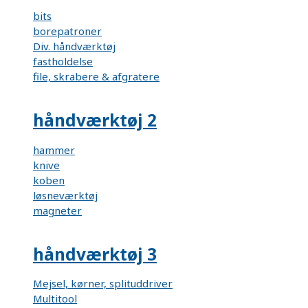
bits
borepatroner
Div. håndværktøj
fastholdelse
file, skrabere & afgratere
håndværktøj 2
hammer
knive
koben
løsneværktøj
magneter
håndværktøj 3
Mejsel, kørner, splituddriver
Multitool