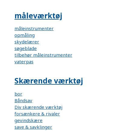
måleværktøj
måleinstrumenter
opmåling
skydelærer
søgeblade
tilbehør måleinstrumenter
vaterpas
Skærende værktøj
bor
Båndsav
Div skærende værktøj
forsænkere & rivaler
gevindskære
save & savklinger