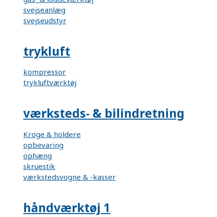
svejseanlæg
svejseudstyr
trykluft
kompressor
trykluftværktøj
værksteds- & bilindretning
Kroge & holdere
opbevaring
ophæng
skruestik
værkstedsvogne & -kasser
håndværktøj 1