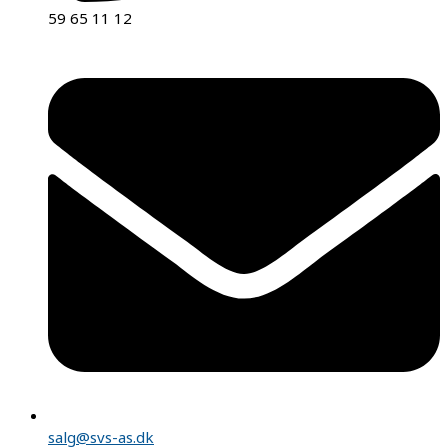
59 65 11 12
salg@svs-as.dk