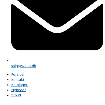
salg@svs-as.dk
Forside
kontakt
Kataloger
Nyheder
tilbud