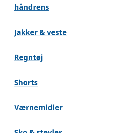
håndrens
Jakker & veste
Regntøj
Shorts
Værnemidler
Sko & støvler