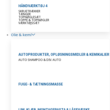
HÅNDVÆRKTØJ 4
SKRUETRÆKKER
TÆNGER
TOPNØGLESÆT
TOPPE & TOPNØGLER
VÆRKTØJSSÆT
Olie & kemi
AUTOPRODUKTER, OPLØSNINGSMIDLER & KEMIKALIER
AUTO SHAMPOO & DIV. AUTO
FUGE- & TÆTNINGSMASSE
LIM, KLÆB, MONTAGEPASTA & LÅSEVÆSKE