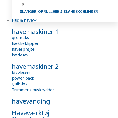
SLANGER, OPRULLERE & SLANGEKOBLINGER
Hus & have
havemaskiner 1
grensaks
hækkeklipper
havesprøjte
kædesav
havemaskiner 2
løvblæser
power pack
Quik-lok
Trimmer / buskrydder
havevanding
Haveværktøj