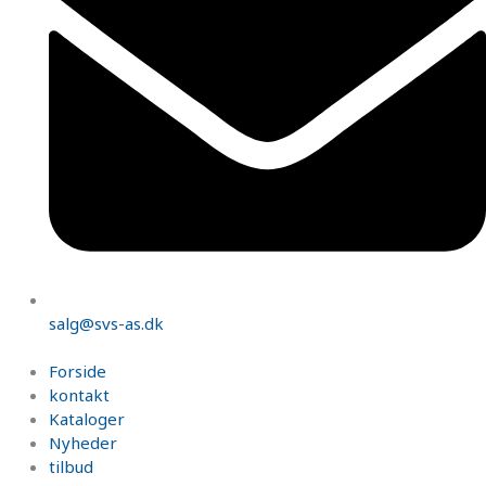
salg@svs-as.dk
Forside
kontakt
Kataloger
Nyheder
tilbud