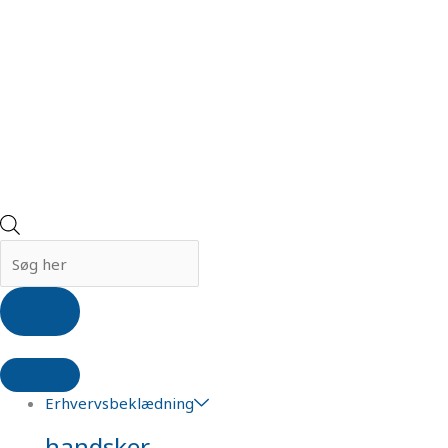
Erhvervsbeklædning
handsker