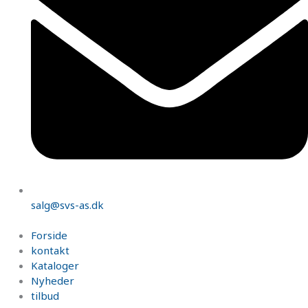
salg@svs-as.dk
Forside
kontakt
Kataloger
Nyheder
tilbud