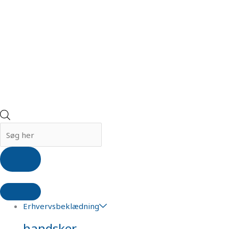
Erhvervsbeklædning
handsker