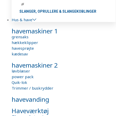
SLANGER, OPRULLERE & SLANGEKOBLINGER
Hus & have
havemaskiner 1
grensaks
hækkeklipper
havesprøjte
kædesav
havemaskiner 2
løvblæser
power pack
Quik-lok
Trimmer / buskrydder
havevanding
Haveværktøj