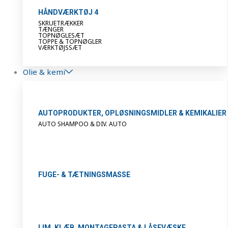
HÅNDVÆRKTØJ 4
SKRUETRÆKKER
TÆNGER
TOPNØGLESÆT
TOPPE & TOPNØGLER
VÆRKTØJSSÆT
Olie & kemi
AUTOPRODUKTER, OPLØSNINGSMIDLER & KEMIKALIER
AUTO SHAMPOO & DIV. AUTO
FUGE- & TÆTNINGSMASSE
LIM, KLÆB, MONTAGEPASTA & LÅSEVÆSKE