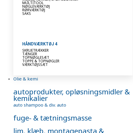
MULTITOOL
NØGLEVÆRKTØJ
RØRVÆRKTØJ
SAKS
HÅNDVÆRKTØJ 4
SKRUETRÆKKER
TÆNGER
TOPNØGLESÆT
TOPPE & TOPNØGLER
VÆRKTØJSSÆT
Olie & kemi
autoprodukter, opløsningsmidler &
kemikalier
auto shampoo & div. auto
fuge- & tætningsmasse
lim, klæb, montagepasta &