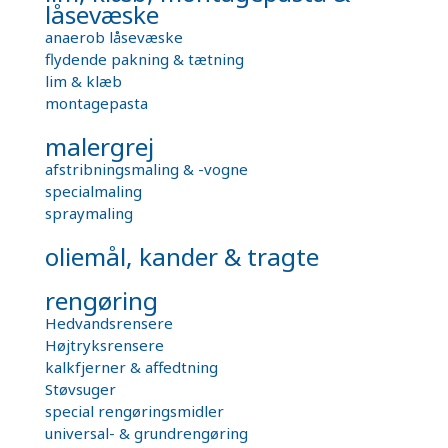
låsevæske
anaerob låsevæske
flydende pakning & tætning
lim & klæb
montagepasta
malergrej
afstribningsmaling & -vogne
specialmaling
spraymaling
oliemål, kander & tragte
rengøring
Hedvandsrensere
Højtryksrensere
kalkfjerner & affedtning
Støvsuger
special rengøringsmidler
universal- & grundrengøring