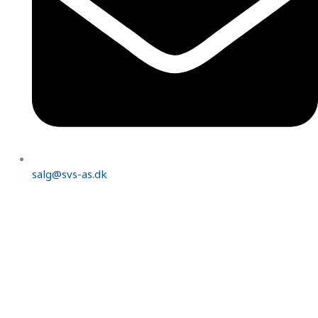
salg@svs-as.dk