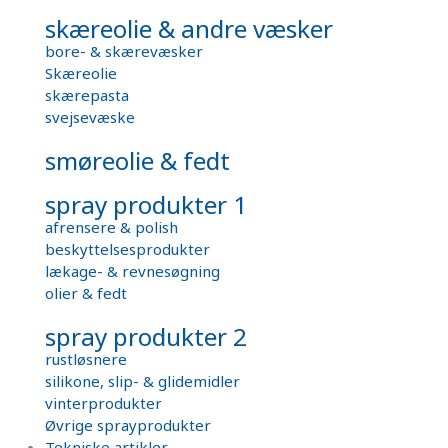
skæreolie & andre væsker
bore- & skærevæsker
Skæreolie
skærepasta
svejsevæske
smøreolie & fedt
spray produkter 1
afrensere & polish
beskyttelsesprodukter
lækage- & revnesøgning
olier & fedt
spray produkter 2
rustløsnere
silikone, slip- & glidemidler
vinterprodukter
Øvrige sprayprodukter
Tekniske artikler