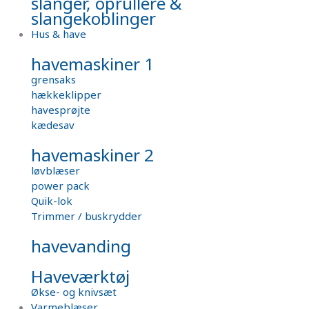
slanger, oprullere &
slangekoblinger
Hus & have
havemaskiner 1
grensaks
hækkeklipper
havesprøjte
kædesav
havemaskiner 2
løvblæser
power pack
Quik-lok
Trimmer / buskrydder
havevanding
Haveværktøj
Økse- og knivsæt
Varmeblæser