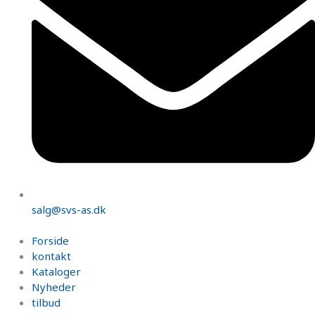
salg@svs-as.dk
Forside
kontakt
Kataloger
Nyheder
tilbud