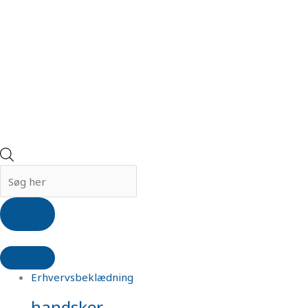
Erhvervsbeklædning
handsker