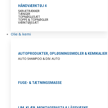
HÅNDVÆRKTØJ 4
SKRUETRÆKKER
TÆNGER
TOPNØGLESÆT
TOPPE & TOPNØGLER
VÆRKTØJSSÆT
Olie & kemi
AUTOPRODUKTER, OPLØSNINGSMIDLER & KEMIKALIER
AUTO SHAMPOO & DIV. AUTO
FUGE- & TÆTNINGSMASSE
LIM, KLÆB, MONTAGEPASTA & LÅSEVÆSKE