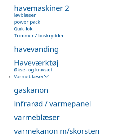
havemaskiner 2
løvblæser
power pack
Quik-lok
Trimmer / buskrydder
havevanding
Haveværktøj
Økse- og knivsæt
Varmeblæser
gaskanon
infrarød / varmepanel
varmeblæser
varmekanon m/skorsten