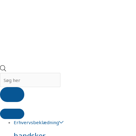
Erhvervsbeklædning
handsker