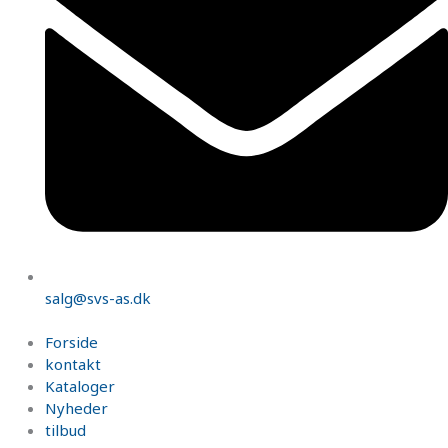
salg@svs-as.dk
Forside
kontakt
Kataloger
Nyheder
tilbud