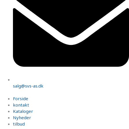
salg@svs-as.dk
Forside
kontakt
Kataloger
Nyheder
tilbud