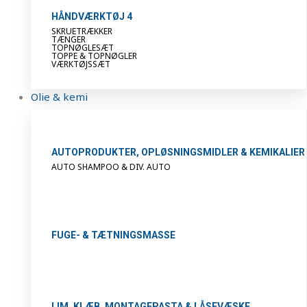
HÅNDVÆRKTØJ 4
SKRUETRÆKKER
TÆNGER
TOPNØGLESÆT
TOPPE & TOPNØGLER
VÆRKTØJSSÆT
Olie & kemi
AUTOPRODUKTER, OPLØSNINGSMIDLER & KEMIKALIER
AUTO SHAMPOO & DIV. AUTO
FUGE- & TÆTNINGSMASSE
LIM, KLÆB, MONTAGEPASTA & LÅSEVÆSKE