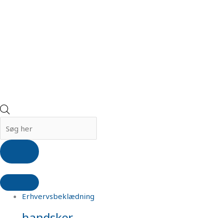
Erhvervsbeklædning
handsker