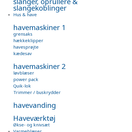
slanger, oprullere &
slangekoblinger
Hus & have
havemaskiner 1
grensaks
hækkeklipper
havesprøjte
kædesav
havemaskiner 2
løvblæser
power pack
Quik-lok
Trimmer / buskrydder
havevanding
Haveværktøj
Økse- og knivsæt
Varmeblæser