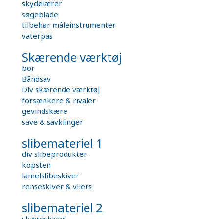
skydelærer
søgeblade
tilbehør måleinstrumenter
vaterpas
Skærende værktøj
bor
Båndsav
Div skærende værktøj
forsænkere & rivaler
gevindskære
save & savklinger
slibemateriel 1
div slibeprodukter
kopsten
lamelslibeskiver
renseskiver & vliers
slibemateriel 2
skæreskiver