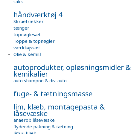
saks
håndværktøj 4
Skruetrækker
tænger
topnøglesæt
Toppe & topnøgler
værktøjssæt
Olie & kemi
autoprodukter, opløsningsmidler &
kemikalier
auto shampoo & div. auto
fuge- & tætningsmasse
lim, klæb, montagepasta &
låsevæske
anaerob låsevæske
flydende pakning & tætning
lim & klæb