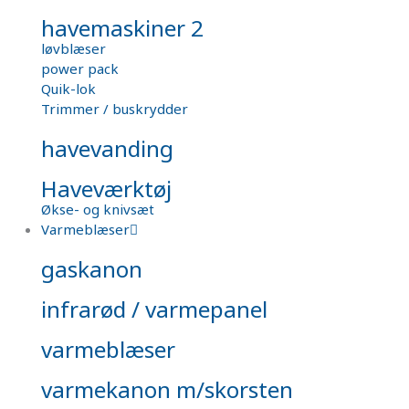
havemaskiner 2
løvblæser
power pack
Quik-lok
Trimmer / buskrydder
havevanding
Haveværktøj
Økse- og knivsæt
Varmeblæser
gaskanon
infrarød / varmepanel
varmeblæser
varmekanon m/skorsten