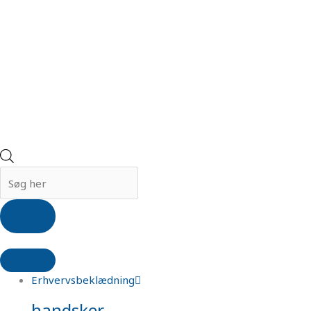
Erhvervsbeklædning
handsker