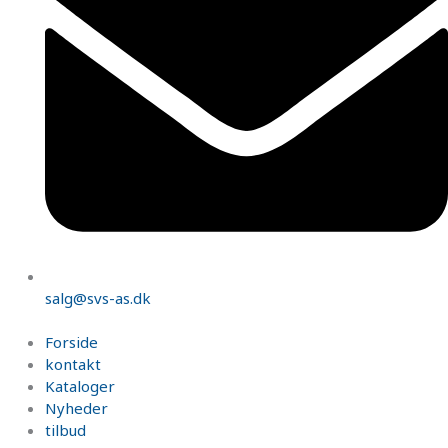
salg@svs-as.dk
Forside
kontakt
Kataloger
Nyheder
tilbud