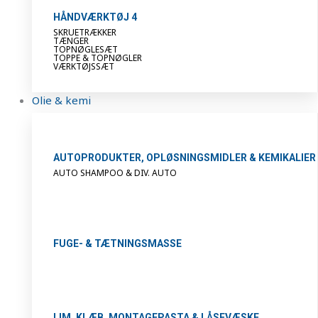
HÅNDVÆRKTØJ 4
SKRUETRÆKKER
TÆNGER
TOPNØGLESÆT
TOPPE & TOPNØGLER
VÆRKTØJSSÆT
Olie & kemi
AUTOPRODUKTER, OPLØSNINGSMIDLER & KEMIKALIER
AUTO SHAMPOO & DIV. AUTO
FUGE- & TÆTNINGSMASSE
LIM, KLÆB, MONTAGEPASTA & LÅSEVÆSKE