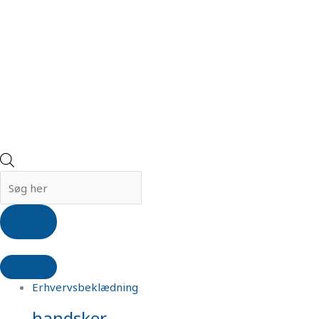
Erhvervsbeklædning
handsker