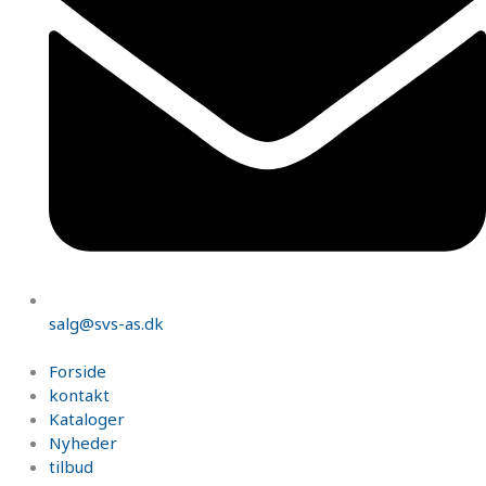
salg@svs-as.dk
Forside
kontakt
Kataloger
Nyheder
tilbud