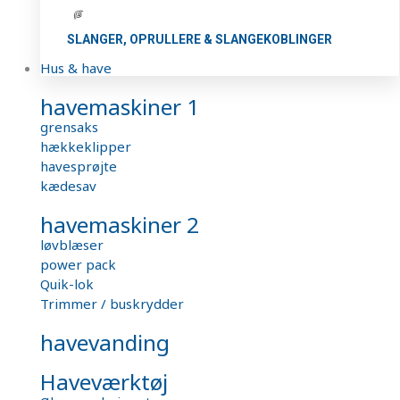
SLANGER, OPRULLERE & SLANGEKOBLINGER
Hus & have
havemaskiner 1
grensaks
hækkeklipper
havesprøjte
kædesav
havemaskiner 2
løvblæser
power pack
Quik-lok
Trimmer / buskrydder
havevanding
Haveværktøj