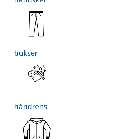
bukser
håndrens