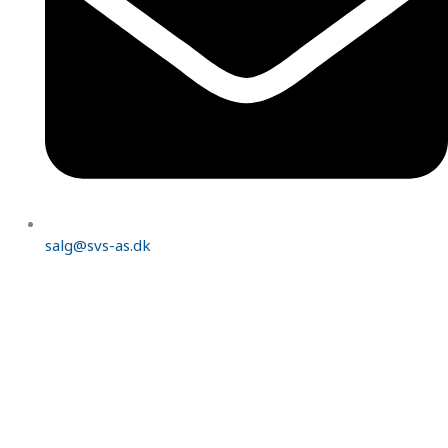
salg@svs-as.dk