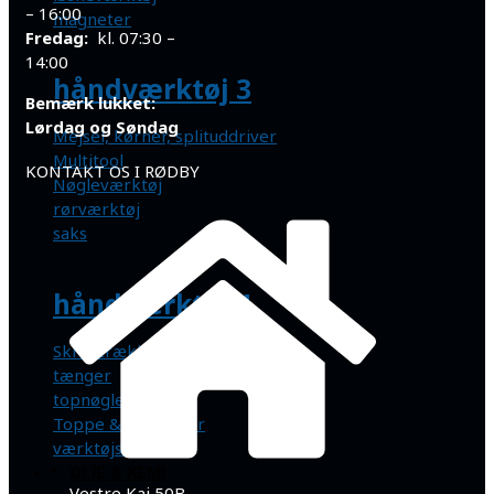
– 16:00
magneter
Fredag:
kl. 07:30 –
14:00
håndværktøj 3
Bemærk lukket:
Lørdag og Søndag
Mejsel, kørner, splituddriver
Multitool
KONTAKT OS I RØDBY
Nøgleværktøj
rørværktøj
saks
håndværktøj 4
Skruetrækker
tænger
topnøglesæt
Toppe & topnøgler
værktøjssæt
OLIE & KEMI
Vestre Kaj 50B