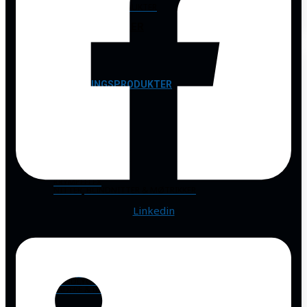
ØVRIGE SPRAYPRODUKTER
TEKNISKE ARTIKLER
AFTØRRINGSPRODUKTER
KLUDE & TVIST
BEFÆSTIGELSE
KRYMPEFLEX
NITTER, BLINDNITTER & MØTRIKKER
Linkedin
BELYSNING, EL & BATTERI
ARBEJDSLAMPER
HÅNDLYGTER & PANDELAMPER
LADERE & BOOSTERE