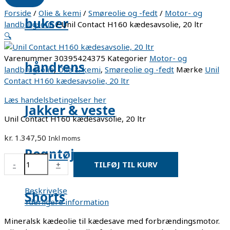
Forside
/
Olie & kemi
/
Smøreolie og -fedt
/
Motor- og
bukser
landbrugsolie
/ Unil Contact H160 kædesavsolie, 20 ltr
🔍
Varenummer
30395424375
Kategorier
Motor- og
håndrens
landbrugsolie
,
Olie & kemi
,
Smøreolie og -fedt
Mærke
Unil
Contact H160 kædesavsolie, 20 ltr
Læs handelsbetingelser her
Jakker & veste
Unil Contact H160 kædesavsolie, 20 ltr
kr.
1.347,50
Inkl moms
Regntøj
-
+
TILFØJ TIL KURV
Beskrivelse
Shorts
Yderligere information
Mineralsk kædeolie til kædesave med forbrændingsmotor.