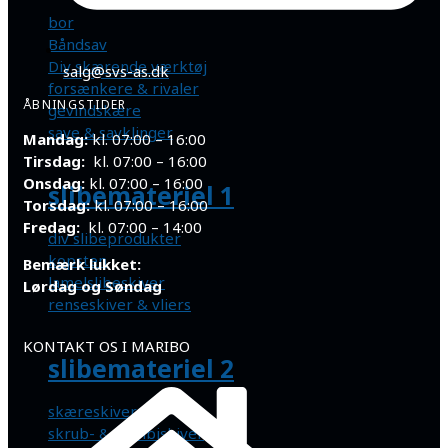
bor
Båndsav
Div skærende værktøj
salg@svs-as.dk
forsænkere & rivaler
ÅBNINGSTIDER
gevindskære
save & savklinger
Mandag:
kl. 07:00 – 16:00
Tirsdag:
kl. 07:00 – 16:00
Onsdag:
kl. 07:00 – 16:00
slibemateriel 1
Torsdag:
kl. 07:00 – 16:00
Fredag:
kl. 07:00 – 14:00
div slibeprodukter
kopsten
Bemærk lukket:
lamelslibeskiver
Lørdag og Søndag
renseskiver & vliers
KONTAKT OS I MARIBO
slibemateriel 2
skæreskiver
skrub- & kombiskiver