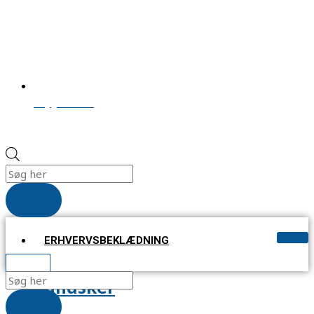
salg@svs-as.dk
ERHVERVSBEKLÆDNING
KR.
0,00
handsker