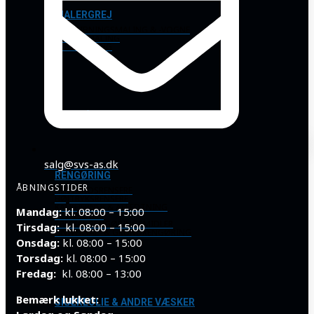
MALERGREJ
AFSTRIBNINGSMALING & -VOGNE
SPECIALMALING
SPRAYMALING
OLIEMÅL, KANDER & TRAGTE
salg@svs-as.dk
RENGØRING
ÅBNINGSTIDER
HEDVANDSRENSERE
HØJTRYKSRENSERE
KALKFJERNER & AFFEDTNING
Mandag:
kl. 08:00 – 15:00
STØVSUGER
SPECIAL RENGØRINGSMIDLER
Tirsdag:
kl. 08:00 – 15:00
UNIVERSAL- & GRUNDRENGØRING
Onsdag:
kl. 08:00 – 15:00
Torsdag:
kl. 08:00 – 15:00
Fredag:
kl. 08:00 – 13:00
Bemærk lukket:
SKÆREOLIE & ANDRE VÆSKER