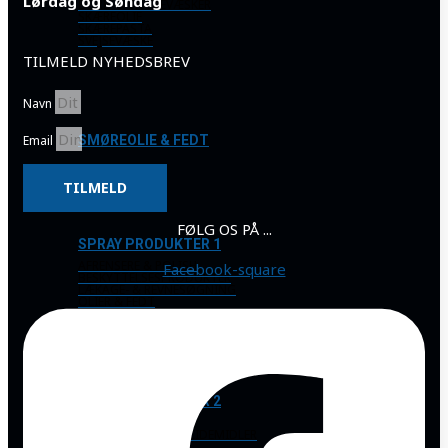
Lørdag og Søndag
BORE- & SKÆREVÆSKER
SKÆREOLIE
SKÆREPASTA
SVEJSEVÆSKE
TILMELD NYHEDSBREV
Navn
Email
SMØREOLIE & FEDT
TILMELD
FØLG OS PÅ ...
SPRAY PRODUKTER 1
AFRENSERE & POLISH
Facebook-square
BESKYTTELSESPRODUKTER
LÆKAGE- & REVNESØGNING
OLIER & FEDT
SPRAY PRODUKTER 2
RUSTLØSNERE
SILIKONE, SLIP- & GLIDEMIDLER
VINTERPRODUKTER