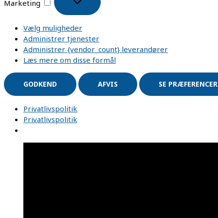
Marketing
Vælg muligheder
Administrer tjenester
Administrer {vendor_count} leverandører
Læs mere om disse formål
GODKEND
AFVIS
SE PRÆFERENCER
Privatlivspolitik
Privatlivspolitik