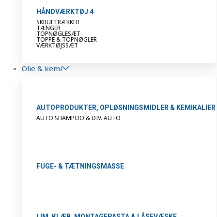
HÅNDVÆRKTØJ 4
SKRUETRÆKKER
TÆNGER
TOPNØGLESÆT
TOPPE & TOPNØGLER
VÆRKTØJSSÆT
Olie & kemi
AUTOPRODUKTER, OPLØSNINGSMIDLER & KEMIKALIER
AUTO SHAMPOO & DIV. AUTO
FUGE- & TÆTNINGSMASSE
LIM, KLÆB, MONTAGEPASTA & LÅSEVÆSKE