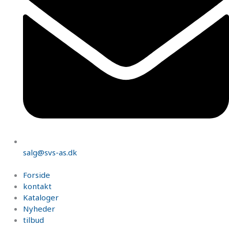
salg@svs-as.dk
Forside
kontakt
Kataloger
Nyheder
tilbud