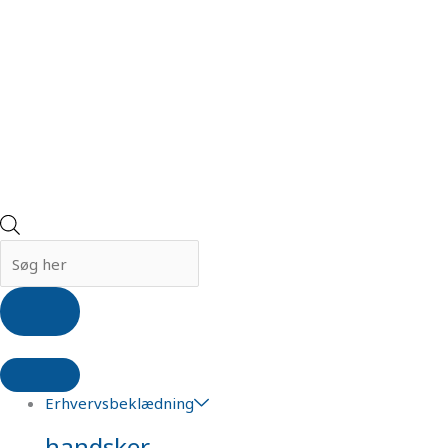
Erhvervsbeklædning
handsker