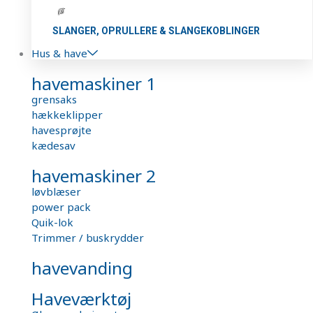
SLANGER, OPRULLERE & SLANGEKOBLINGER
Hus & have
havemaskiner 1
grensaks
hækkeklipper
havesprøjte
kædesav
havemaskiner 2
løvblæser
power pack
Quik-lok
Trimmer / buskrydder
havevanding
Haveværktøj