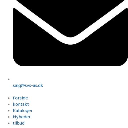
salg@svs-as.dk
Forside
kontakt
Kataloger
Nyheder
tilbud