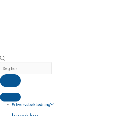
Erhvervsbeklædning
handsker