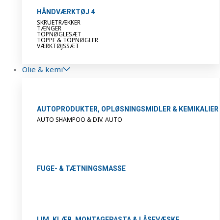
HÅNDVÆRKTØJ 4
SKRUETRÆKKER
TÆNGER
TOPNØGLESÆT
TOPPE & TOPNØGLER
VÆRKTØJSSÆT
Olie & kemi
AUTOPRODUKTER, OPLØSNINGSMIDLER & KEMIKALIER
AUTO SHAMPOO & DIV. AUTO
FUGE- & TÆTNINGSMASSE
LIM, KLÆB, MONTAGEPASTA & LÅSEVÆSKE