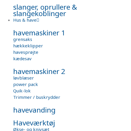
slanger, oprullere &
slangekoblinger
Hus & have
havemaskiner 1
grensaks
hækkeklipper
havesprøjte
kædesav
havemaskiner 2
løvblæser
power pack
Quik-lok
Trimmer / buskrydder
havevanding
Haveværktøj
Økse- og knivsæt