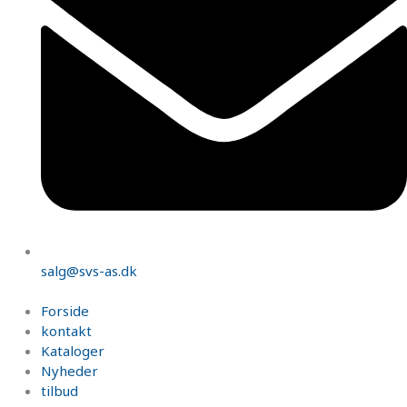
salg@svs-as.dk
Forside
kontakt
Kataloger
Nyheder
tilbud