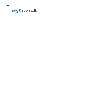
salg@svs-as.dk