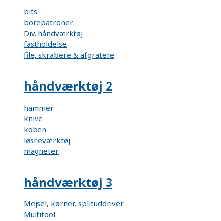
bits
borepatroner
Div. håndværktøj
fastholdelse
file, skrabere & afgratere
håndværktøj 2
hammer
knive
koben
løsneværktøj
magneter
håndværktøj 3
Mejsel, kørner, splituddriver
Multitool