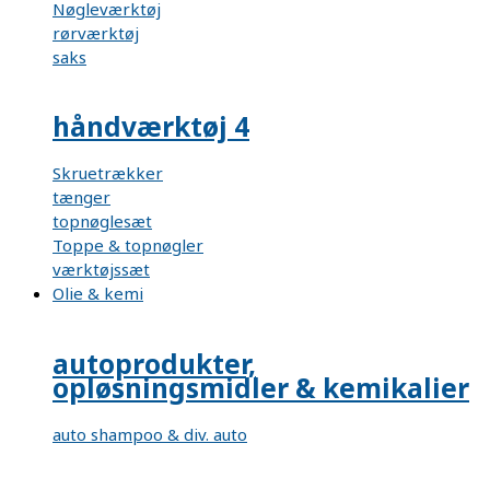
Nøgleværktøj
rørværktøj
saks
håndværktøj 4
Skruetrækker
tænger
topnøglesæt
Toppe & topnøgler
værktøjssæt
Olie & kemi
autoprodukter,
opløsningsmidler & kemikalier
auto shampoo & div. auto