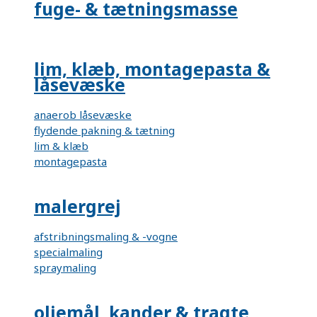
fuge- & tætningsmasse
lim, klæb, montagepasta &
låsevæske
anaerob låsevæske
flydende pakning & tætning
lim & klæb
montagepasta
malergrej
afstribningsmaling & -vogne
specialmaling
spraymaling
oliemål, kander & tragte