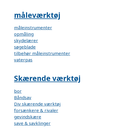
måleværktøj
måleinstrumenter
opmåling
skydelærer
søgeblade
tilbehør måleinstrumenter
vaterpas
Skærende værktøj
bor
Båndsav
Div skærende værktøj
forsænkere & rivaler
gevindskære
save & savklinger