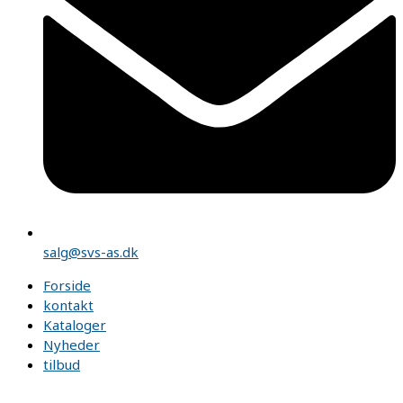
salg@svs-as.dk
Forside
kontakt
Kataloger
Nyheder
tilbud