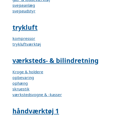
svejseanlæg
svejseudstyr
trykluft
kompressor
trykluftværktøj
værksteds- & bilindretning
Kroge & holdere
opbevaring
ophæng
skruestik
værkstedsvogne & -kasser
håndværktøj 1