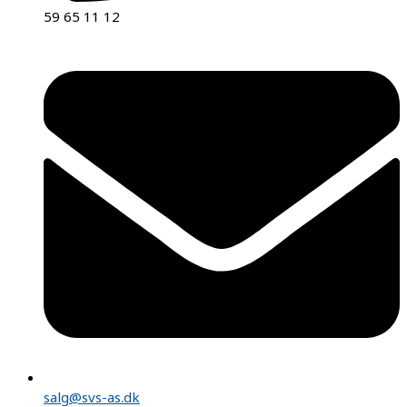
59 65 11 12
salg@svs-as.dk