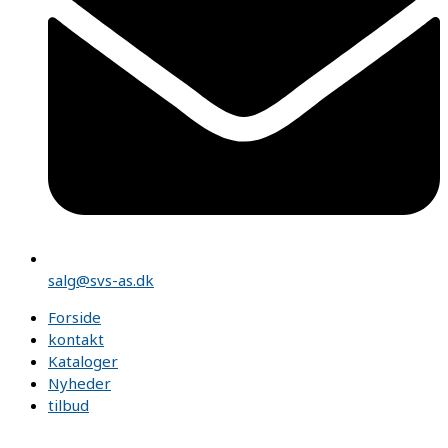
salg@svs-as.dk
Forside
kontakt
Kataloger
Nyheder
tilbud