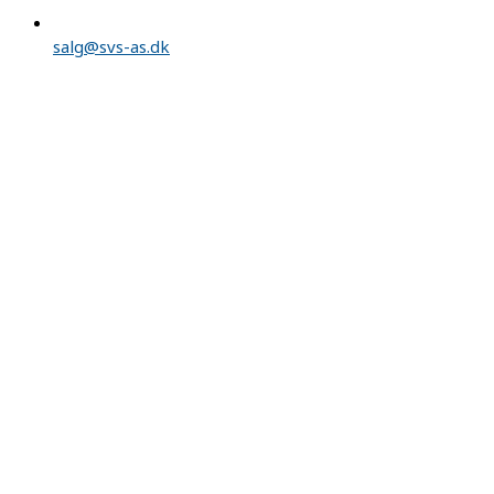
salg@svs-as.dk