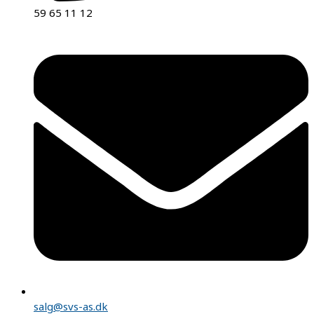
59 65 11 12
salg@svs-as.dk