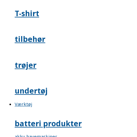
T-shirt
tilbehør
trøjer
undertøj
Værktøj
batteri produkter
akku havemaskiner