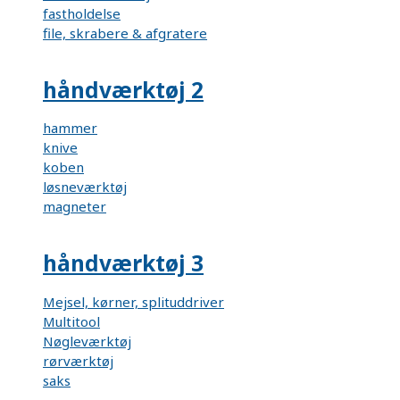
fastholdelse
file, skrabere & afgratere
håndværktøj 2
hammer
knive
koben
løsneværktøj
magneter
håndværktøj 3
Mejsel, kørner, splituddriver
Multitool
Nøgleværktøj
rørværktøj
saks