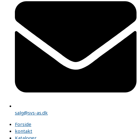
salg@svs-as.dk
Forside
kontakt
Kataloger