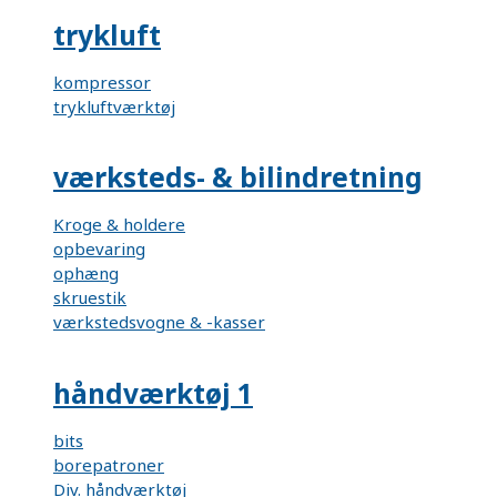
trykluft
kompressor
trykluftværktøj
værksteds- & bilindretning
Kroge & holdere
opbevaring
ophæng
skruestik
værkstedsvogne & -kasser
håndværktøj 1
bits
borepatroner
Div. håndværktøj