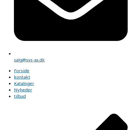
salg@svs-as.dk
Forside
kontakt
Kataloger
Nyheder
tilbud