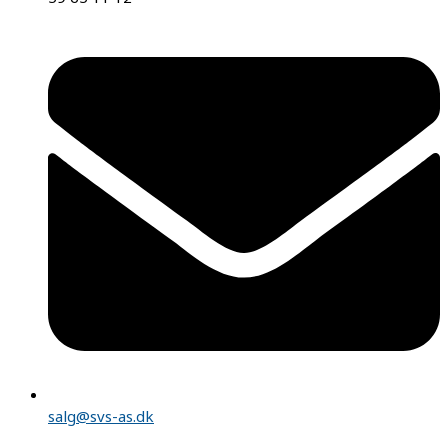
salg@svs-as.dk