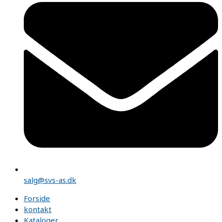
salg@svs-as.dk
Forside
kontakt
Kataloger