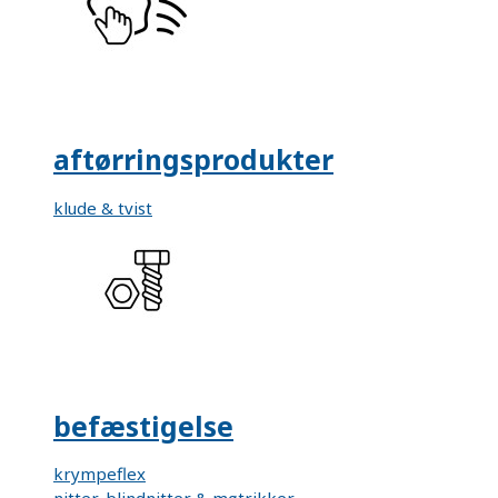
aftørringsprodukter
klude & tvist
befæstigelse
krympeflex