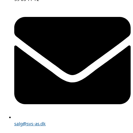
salg@svs-as.dk