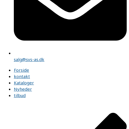
salg@svs-as.dk
Forside
kontakt
Kataloger
Nyheder
tilbud