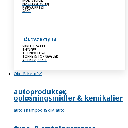
MULTITOOL
NØGLEVÆRKTØJ
RØRVÆRKTØJ
SAKS
HÅNDVÆRKTØJ 4
SKRUETRÆKKER
TÆNGER
TOPNØGLESÆT
TOPPE & TOPNØGLER
VÆRKTØJSSÆT
Olie & kemi
autoprodukter,
opløsningsmidler & kemikalier
auto shampoo & div. auto