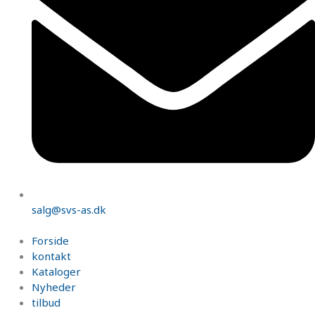
salg@svs-as.dk
Forside
kontakt
Kataloger
Nyheder
tilbud