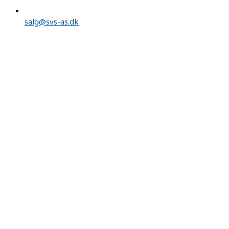
salg@svs-as.dk