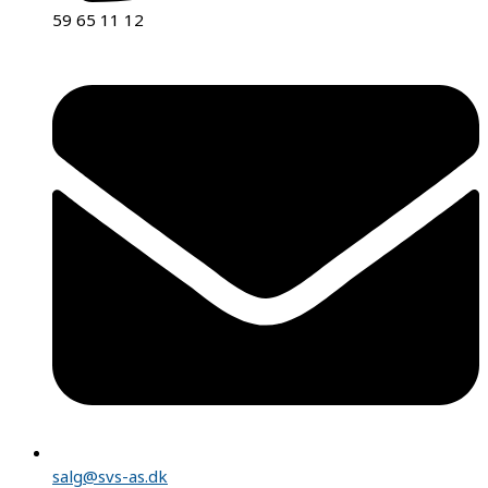
59 65 11 12
salg@svs-as.dk