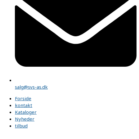
salg@svs-as.dk
Forside
kontakt
Kataloger
Nyheder
tilbud