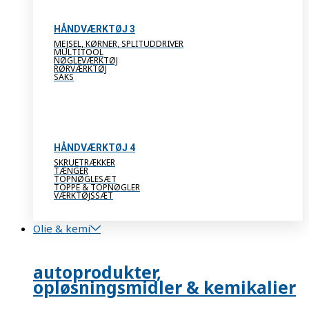
HÅNDVÆRKTØJ 3
MEJSEL, KØRNER, SPLITUDDRIVER
MULTITOOL
NØGLEVÆRKTØJ
RØRVÆRKTØJ
SAKS
HÅNDVÆRKTØJ 4
SKRUETRÆKKER
TÆNGER
TOPNØGLESÆT
TOPPE & TOPNØGLER
VÆRKTØJSSÆT
Olie & kemi
autoprodukter,
opløsningsmidler & kemikalier